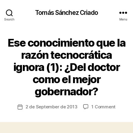
Tomás Sánchez Criado
Search
Menu
Ese conocimiento que la
Categories
C
A
R
razón tecnocrática
I
N
ignora (1): ¿Del doctor
G
I
N
como el mejor
B
F
y
R
gobernador?
A
t
S
s
T
c
Post
R
on
2 de September de 2013
1 Comment
Post
ri
U
author
Ese
date
C
a
conocim
T
d
U
que
o
R
la