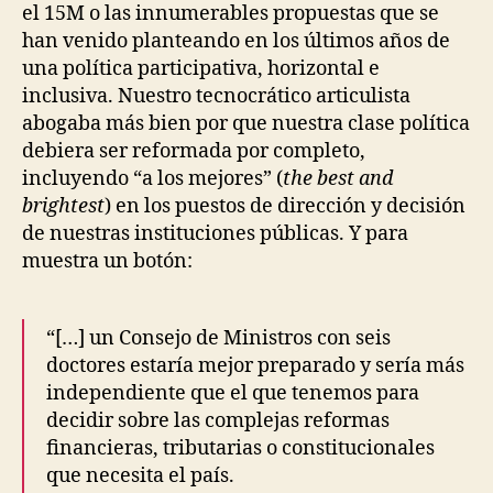
P
el 15M o las innumerables propuestas que se
R
han venido planteando en los últimos años de
A
C
una política participativa, horizontal e
T
inclusiva. Nuestro tecnocrático articulista
I
abogaba más bien por que nuestra clase política
C
E
debiera ser reformada por completo,
S
incluyendo “a los mejores” (
the best and
P
brightest
) en los puestos de dirección y decisión
U
B
de nuestras instituciones públicas. Y para
L
muestra un botón:
I
C
A
T
I
“[…] un Consejo de Ministros con seis
O
doctores estaría mejor preparado y sería más
N
independiente que el que tenemos para
S
V
decidir sobre las complejas reformas
A
financieras, tributarias o constitucionales
L
U
que necesita el país.
A