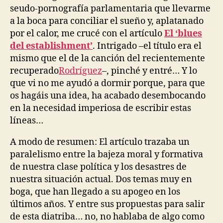
O
seudo-pornografía parlamentaria que llevarme
F
a la boca para conciliar el sueño y, aplatanado
C
A
por el calor, me crucé con el artículo
El ‘blues
R
del establishment’
. Intrigado –el título era el
E
mismo que el de la canción del recientemente
O
B
recuperado
Rodríguez
–, pinché y entré… Y lo
J
que vi no me ayudó a dormir porque, para que
E
C
os hagáis una idea, ha acabado desembocando
T
en la necesidad imperiosa de escribir estas
S
O
líneas…
F
C
A modo de resumen: El artículo trazaba un
A
R
paralelismo entre la bajeza moral y formativa
E
de nuestra clase política y los desastres de
A
N
nuestra situación actual. Dos temas muy en
D
boga, que han llegado a su apogeo en los
C
A
últimos años. Y entre sus propuestas para salir
R
de esta diatriba… no, no hablaba de algo como
E