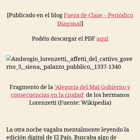
E
razón
S
tecnocr
[Publicado en el blog
Fuera de Clase – Periódico
E
ignora
T
Diagonal
]
H
(1):
I
¿Del
C
Podéis descargar el PDF
aquí
doctor
S
,
como
P
el
O
mejor
LI
goberna
T
I
C
S
Fragmento de la
‘Alegoría del Mal Gobierno y
A
consecuencias en la ciudad’
de los hermanos
N
D
Lorenzetti (Fuente: Wikipedia)
E
C
O
N
O
La otra noche vagaba mentalmente leyendo la
M
edición digital de El País. Buscaba algo de
Y