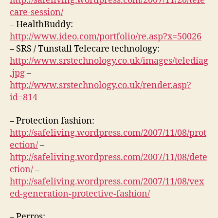
http://safeliving.wordpress.com/2007/11/20/tele
&
A
care-session/
A
– HealthBuddy:
L
http://www.ideo.com/portfolio/re.asp?x=50026
F
U
– SRS / Tunstall Telecare technology:
N
http://www.srstechnology.co.uk/images/telediag
C
T
.jpg
–
I
http://www.srstechnology.co.uk/render.asp?
O
id=814
N
A
L
– Protection fashion:
D
I
http://safeliving.wordpress.com/2007/11/08/prot
V
ection/
–
E
R
http://safeliving.wordpress.com/2007/11/08/dete
S
ction/
–
I
T
http://safeliving.wordpress.com/2007/11/08/vex
Y
ed-generation-protective-fashion/
&
D
I
– Perros: