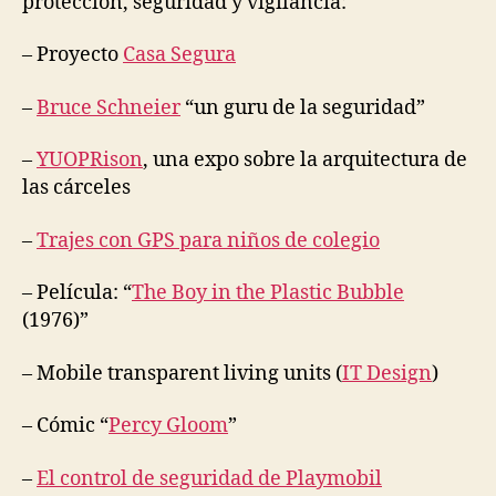
protección, seguridad y vigilancia:
S
la
O
E
N
segurida
C
A
– Proyecto
Casa Segura
U
L
R
A
I
U
–
Bruce Schneier
“un guru de la seguridad”
T
T
Y
O
&
–
YUOPRison
, una expo sobre la arquitectura de
N
L
O
las cárceles
O
M
C
Y
A
–
Trajes con GPS para niños de colegio
T
I
O
– Película: “
The Boy in the Plastic Bubble
N
(1976)”
T
E
C
– Mobile transparent living units (
IT Design
)
H
N
I
– Cómic “
Percy Gloom
”
C
A
–
El control de seguridad de Playmobil
L