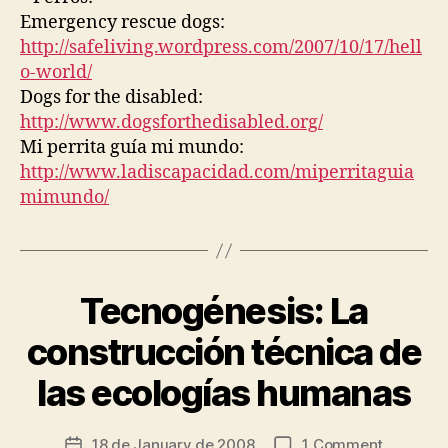
S
Emergency rescue dogs:
A
B
http://safeliving.wordpress.com/2007/10/17/hell
I
o-world/
L
I
Dogs for the disabled:
T
http://www.dogsforthedisabled.org/
Y
R
Mi perrita guía mi mundo:
I
http://www.ladiscapacidad.com/miperritaguia
G
H
mimundo/
T
S
O
B
J
Tecnogénesis: La
Categories
P
E
U
C
B
T
construcción técnica de
B
L
S
y
I
O
las ecologías humanas
C
F
t
A
C
s
T
A
c
Post
I
R
on
18 de January de 2008
1 Comment
Post