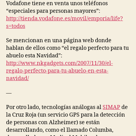
GPS
Vodafone tiene en venta unos teléfonos
D
o
para
E
“especiales para personas mayores”:
R
personas
http://tienda.vodafone.es/movil/emporia/life?
P
mayores
E
s=todos
O
P
L
Se mencionan en una página web donde
E
hablan de ellos como “el regalo perfecto para tu
P
abuelo esta Navidad”:
R
E
http://www.nkgadgets.com/2007/11/30/el-
S
regalo-perfecto-para-tu-abuelo-en-esta-
S
R
navidad/
E
L
—
E
A
S
Por otro lado, tecnologías análogas al
SIMAP
de
E
S
la Cruz Roja (un servicio GPS para la detección
T
de personas con Alzheimer) se están
E
desarrollando, como el llamado Columba,
L
E