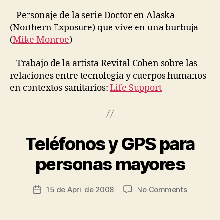
A
I
– Personaje de la serie Doctor en Alaska
D
S
(Northern Exposure) que vive en una burbuja
(
Mike Monroe
)
– Trabajo de la artista Revital Cohen sobre las
relaciones entre tecnología y cuerpos humanos
en contextos sanitarios:
Life Support
Teléfonos y GPS para
Categories
D
B
E
y
M
personas mayores
t
E
N
s
T
c
Post
I
on
15 de April de 2008
No Comments
Post
ri
author
A
Teléfono
date
a
O
y
d
L