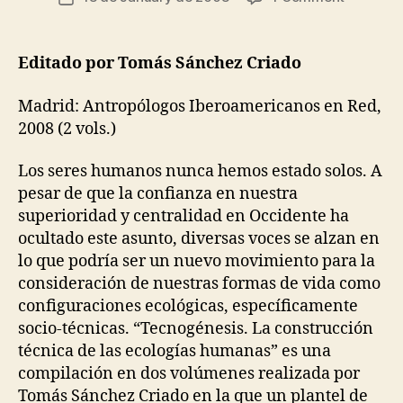
O
E
ri
author
Tecnogén
date
N
A
a
S
La
N
d
D
construc
T
Editado por Tomás Sánchez Criado
o
C
E
técnica
A
C
de
R
H
Madrid: Antropólogos Iberoamericanos en Red,
E
las
N
2008 (2 vols.)
P
I
ecología
R
Q
humanas
A
U
Los seres humanos nunca hemos estado solos. A
C
E
T
pesar de que la confianza en nuestra
S
I
&
superioridad y centralidad en Occidente ha
C
W
E
ocultado este asunto, diversas voces se alzan en
A
S
Y
lo que podría ser un nuevo movimiento para la
S
O
consideración de nuestras formas de vida como
O
L
F
D
configuraciones ecológicas, específicamente
D
E
socio-técnicas. “Tecnogénesis. La construcción
O
R
I
P
técnica de las ecologías humanas” es una
N
E
compilación en dos volúmenes realizada por
G
O
P
Tomás Sánchez Criado en la que un plantel de