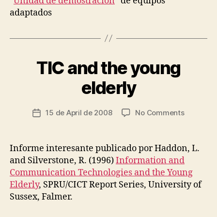
“
Unidad de demostración
” de equipos
localizac
E
adaptados
S
R
E
S
O
U
TIC and the young
Categories
C
B
R
A
C
y
R
E
elderly
t
I
S
N
s
S
G
c
Post
E
I
on
15 de April de 2008
No Comments
Post
C
ri
author
N
TIC
date
U
F
a
and
R
R
d
I
the
A
Informe interesante publicado por Haddon, L.
o
T
S
young
Y
and Silverstone, R. (1996)
Information and
T
elderly
&
R
Communication Technologies and the Young
L
U
O
Elderly
, SPRU/CICT Report Series, University of
C
C
T
Sussex, Falmer.
A
U
T
R
I