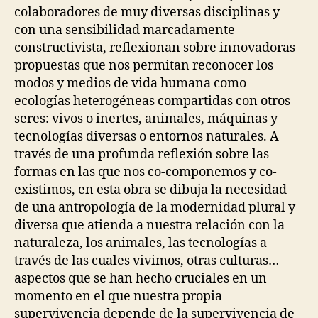
L
colaboradores de muy diversas disciplinas y
E
con una sensibilidad marcadamente
R
O
constructivista, reflexionan sobre innovadoras
B
propuestas que nos permitan reconocer los
O
modos y medios de vida humana como
T
I
ecologías heterogéneas compartidas con otros
C
seres: vivos o inertes, animales, máquinas y
S
T
tecnologías diversas o entornos naturales. A
E
través de una profunda reflexión sobre las
C
formas en las que nos co-componemos y co-
H
N
existimos, en esta obra se dibuja la necesidad
I
de una antropología de la modernidad plural y
C
A
diversa que atienda a nuestra relación con la
L
naturaleza, los animales, las tecnologías a
A
I
través de las cuales vivimos, otras culturas…
D
aspectos que se han hecho cruciales en un
S
momento en el que nuestra propia
supervivencia depende de la supervivencia de