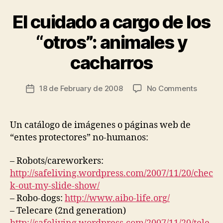
S
O
El cuidado a cargo de los
Categories
A
N
N
A
I
“otros”: animales y
L
B
M
A
y
A
U
cacharros
L
t
T
T
O
s
H
N
c
Post
E
on
18 de February de 2008
No Comments
Post
O
R
ri
author
M
El
date
A
a
Y
P
cuidad
d
P
Y
a
Un catálogo de imágenes o páginas web de
R
o
A
cargo
E
“entes protectores” no-humanos:
R
de
S
T
S
los
D
R
– Robots/careworkers:
“otros”:
O
E
http://safeliving.wordpress.com/2007/11/20/chec
M
animal
L
O
k-out-my-slide-show/
E
y
T
A
cachar
– Robo-dogs:
http://www.aibo-life.org/
I
S
C
– Telecare (2nd generation)
E
S
S