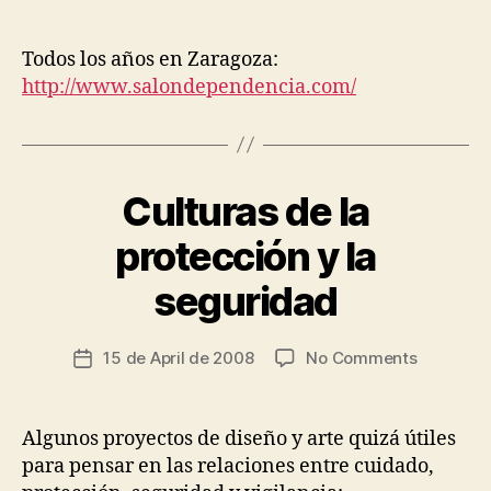
Salón
G
date
a
I
de
d
N
la
Todos los años en Zaragoza:
F
o
Dependen
R
http://www.salondependencia.com/
A
S
T
R
U
C
Culturas de la
Categories
A
T
R
U
T
protección y la
R
B
D
E
y
O
S
seguridad
t
M
E
O
s
V
T
E
c
Post
I
on
15 de April de 2008
No Comments
Post
N
ri
author
C
Culturas
date
T
S
a
S
de
&
d
P
la
A
Algunos proyectos de diseño y arte quizá útiles
o
E
A
protecci
para pensar en las relaciones entre cuidado,
R
L
y
S