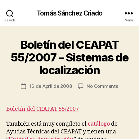
Tomás Sánchez Criado
Search
Menu
Boletín del CEAPAT
Categories
C
A
R
55/2007 – Sistemas de
B
I
y
N
localización
G
t
I
s
N
c
Post
F
on
16 de April de 2008
No Comments
Post
R
ri
author
Boletín
date
A
a
S
del
d
T
CEAPAT
Boletín del CEAPAT 55/2007
R
o
55/2007
U
–
C
También está muy completo el
catálogo
de
T
Sistemas
Ayudas Técnicas del CEAPAT y tienen una
U
de
R