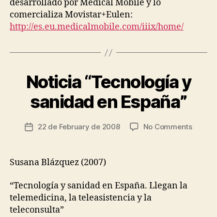
desarrollado por Medical Mobile y lo
C
comercializa Movistar+Eulen:
A
R
http://es.eu.medicalmobile.com/iiix/home/
E
Noticia “Tecnología y
Categories
C
B
A
y
R
sanidad en España”
t
I
N
s
G
c
Post
I
on
22 de February de 2008
No Comments
Post
ri
author
N
Noticia
date
F
a
“Tecno
R
d
y
A
Susana Blázquez
(2007)
o
S
sanida
T
en
R
“Tecnología y sanidad en España. Llegan la
España
U
telemedicina, la teleasistencia y la
C
T
teleconsulta”
U