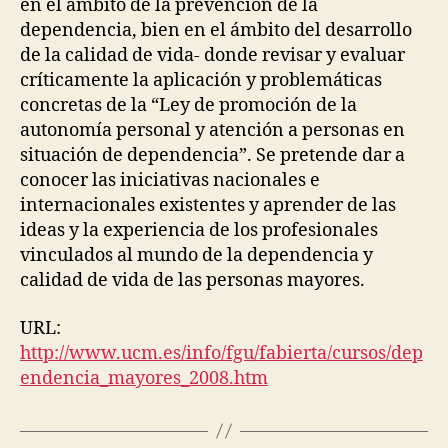
A
en el ámbito de la prevención de la
en
C
R
dependencia, bien en el ámbito del desarrollo
person
T
E
I
P
de la calidad de vida- donde revisar y evaluar
mayore
C
R
críticamente la aplicación y problemáticas
E
A
S
C
concretas de la “Ley de promoción de la
T
P
autonomía personal y atención a personas en
I
R
situación de dependencia”. Se pretende dar a
C
E
E
S
conocer las iniciativas nacionales e
S
S
internacionales existentes y aprender de las
R
O
E
ideas y la experiencia de los profesionales
L
L
D
vinculados al mundo de la dependencia y
E
E
A
calidad de vida de las personas mayores.
R
S
P
E
E
URL:
S
O
P
http://www.ucm.es/info/fgu/fabierta/cursos/dep
L
endencia_mayores_2008.htm
E
P
E
R