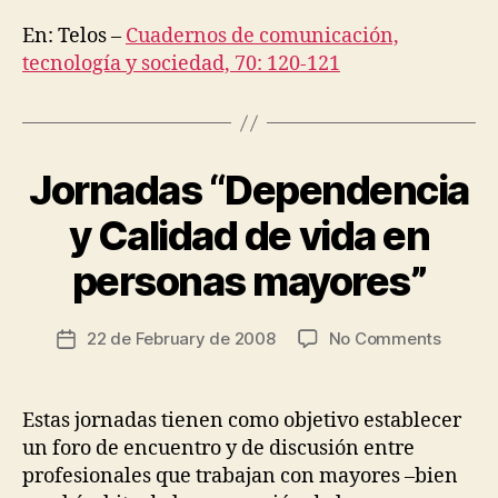
R
En: Telos –
Cuadernos de comunicación,
E
S
tecnología y sociedad, 70: 120-121
O
B
J
E
C
Jornadas “Dependencia
T
Categories
O
S
B
O
J
y Calidad de vida en
B
F
E
C
y
C
personas mayores”
A
T
t
R
S
s
E
O
c
A
Post
F
on
22 de February de 2008
No Comments
Post
N
C
ri
author
Jornad
date
D
A
a
C
R
“Depen
d
A
E
y
Estas jornadas tienen como objetivo establecer
R
A
o
Calida
E
N
un foro de encuentro y de discusión entre
de
P
D
profesionales que trabajan con mayores –bien
R
C
vida
A