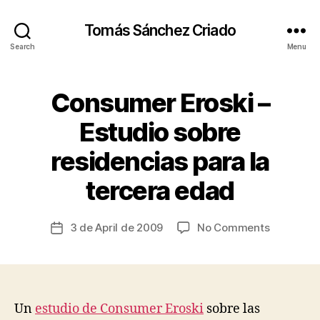
Tomás Sánchez Criado
Search
Menu
Consumer Eroski –
Categories
I
N
D
Estudio sobre
E
P
residencias para la
E
B
N
y
D
tercera edad
t
E
s
N
T
c
Post
on
3 de April de 2009
No Comments
Post
-
ri
author
L
Consume
date
a
I
Eroski
V
d
–
I
o
N
Estudio
G
sobre
Un
estudio de Consumer Eroski
sobre las
O