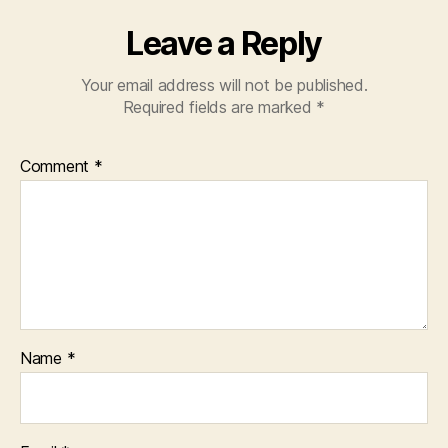
E
S
Leave a Reply
O
L
D
Your email address will not be published.
E
Required fields are marked
*
R
P
E
Comment
*
O
P
L
E
P
R
E
S
S
R
E
Name
*
L
E
A
S
E
S