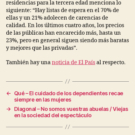
residenci
residencias para la tercera edad menciona lo
B
para
J
siguiente: “Hay listas de espera en el 70% de
la
E
ellas y un 21% adolecen de carencias de
C
tercera
calidad. En los últimos cuatro años, los precios
T
edad
S
de las públicas han encarecido más, hasta un
O
23%, pero en general siguen siendo más baratas
F
C
y mejores que las privadas”.
A
R
E
También hay una
noticia de El País
al respecto.
A
N
D
C
A
R
←
Qué – El cuidado de los dependientes recae
E
siempre en las mujeres
P
R
→
Diagonal – No somos vuestras abuelas / Viejas
A
en la sociedad del espectáculo
C
T
I
C