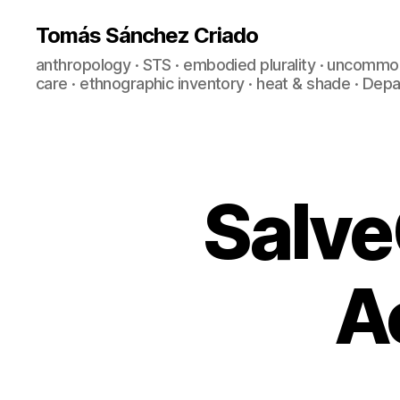
Tomás Sánchez Criado
anthropology · STS · embodied plurality · uncommo
care · ethnographic inventory · heat & shade · De
Salve
D
Categories
O
M
O
T
I
A
C
S
&
A
A
L