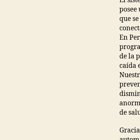
El sis
T
posee 
-
L
que se
I
V
conect
I
En Per
N
G
progra
O
de la 
L
D
caída 
E
Nuestr
R
P
preven
E
O
dismin
P
anorma
L
E
de sal
P
E
Gracia
R
S
automá