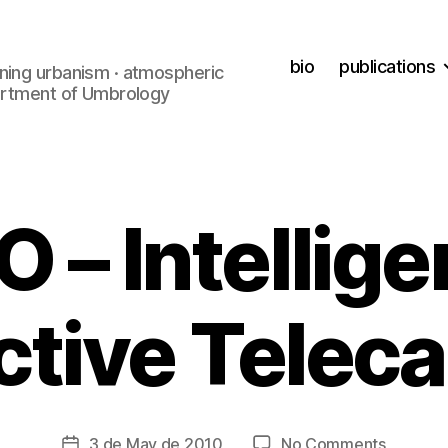
bio
publications
ning urbanism · atmospheric
partment of Umbrology
O – Intellige
ctive Teleca
B
y
t
s
c
Post
on
3 de May de 2010
No Comments
Post