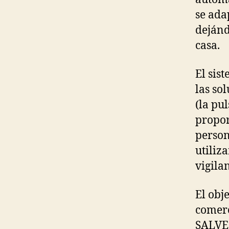
O
N
se ada
A
dejánd
L
A
casa.
U
T
O
El sis
N
O
las so
M
Y
(la pul
S
propor
E
person
C
U
utiliz
R
I
vigila
T
Y
&
El obj
L
comerc
O
C
SALVEO
A