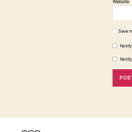
Website
Save m
Notif
Notif