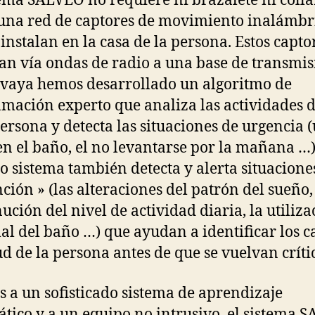
tema SALVEO no requiere ni brazalete ni collar
una red de captores de movimiento inalámbr
 instalan en la casa de la persona. Estos capto
an vía ondas de radio a una base de transmis
vaya hemos desarrollado un algoritmo de
mación experto que analiza las actividades d
persona y detecta las situaciones de urgencia 
en el baño, el no levantarse por la mañana …)
o sistema también detecta y alerta situacione
ción » (las alteraciones del patrón del sueño,
ución del nivel de actividad diaria, la utiliza
l del baño …) que ayudan a identificar los 
ud de la persona antes de que se vuelvan críti
s a un sofisticado sistema de aprendizaje
tico y a un equipo no intrusivo, el sistema 