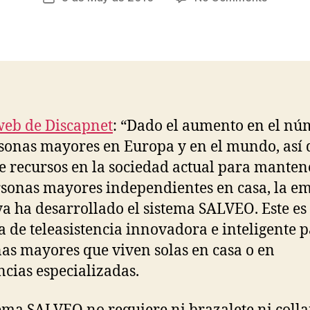
ri
author
SalveO
date
a
–
d
Intellige
o
and
Active
Telecar
eb de Discapnet
: “Dado el aumento en el nú
sonas mayores en Europa y en el mundo, así 
de recursos en la sociedad actual para manten
rsonas mayores independientes en casa, la e
a ha desarrollado el sistema SALVEO. Este es
a de teleasistencia innovadora e inteligente p
as mayores que viven solas en casa o en
ncias especializadas.