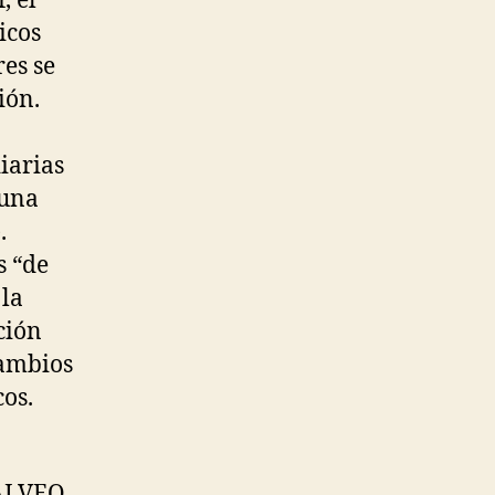
, el
icos
res se
ión.
iarias
(una
.
s “de
 la
ción
cambios
cos.
SALVEO