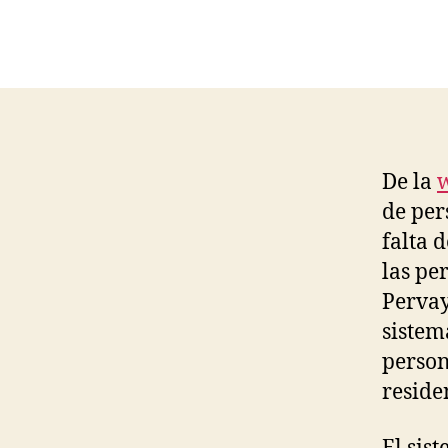
F
A
L
L
S
&
A
C
C
I
De la
w
D
E
de per
N
T
falta 
S
las pe
I
Pervay
N
D
sistem
E
P
person
E
reside
N
D
E
N