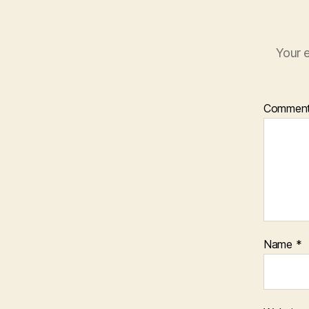
T
E
C
H
Your e
N
I
C
A
L
Commen
A
I
D
S
T
E
L
E
C
A
Name
*
R
E