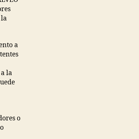
ores
 la
ento a
stentes
a la
puede
dores o
to