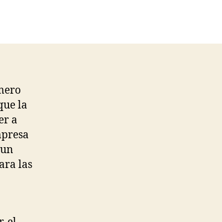
nt
e
mero
que la
er a
mpresa
 un
ara las