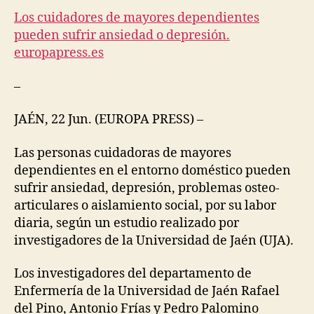
O
dependie
Los cuidadores de mayores dependientes
N
O
pueden
pueden sufrir ansiedad o depresión.
M
sufrir
europapress.es
Y
ansiedad
O
o
F
–
C
depresió
A
–
R
JAÉN, 22 Jun. (EUROPA PRESS) –
Europa
E
Press
G
Las personas cuidadoras de mayores
E
N
dependientes en el entorno doméstico pueden
D
sufrir ansiedad, depresión, problemas osteo-
E
R
articulares o aislamiento social, por su labor
E
diaria, según un estudio realizado por
D
D
investigadores de la Universidad de Jaén (UJA).
I
V
Los investigadores del departamento de
I
S
Enfermería de la Universidad de Jaén Rafael
I
del Pino, Antonio Frías y Pedro Palomino
O