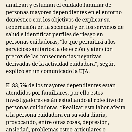
N
analizan y estudian el cuidado familiar de
O
personas mayores dependientes en el entorno
F
L
doméstico con los objetivos de explicar su
A
repercusión en la sociedad y en los servicios de
B
O
salud e identificar perfiles de riesgo en
U
personas cuidadoras, “lo que permitirá a los
R
servicios sanitarios la detección y atención
O
L
precoz de las consecuencias negativas
D
derivadas de la actividad cuidadora”, según
E
R
explicó en un comunicado la UJA.
P
E
O
El 83,5% de los mayores dependientes están
P
atendidos por familiares, por ello estos
L
investigadores están estudiando al colectivo de
E
P
personas cuidadoras. “Realizar esta labor afecta
R
a la persona cuidadora en su vida diaria,
E
S
provocando, entre otras cosas, depresión,
S
ansiedad, problemas osteo-articulares o
R