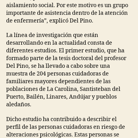
aislamiento social. Por este motivo es un grupo
E
L
importante de asistencia dentro de la atención
E
de enfermería”, explicó Del Pino.
A
S
E
La línea de investigación que están
S
desarrollando en la actualidad consta de
V
A
diferentes estudios. El primer estudio, que ha
L
formado parte de la tesis doctoral del profesor
U
A
Del Pino, se ha llevado a cabo sobre una
T
muestra de 204 personas cuidadoras de
I
O
familiares mayores dependientes de las
N
poblaciones de La Carolina, Santisteban del
Puerto, Bailén, Linares, Andújar y pueblos
aledaños.
Dicho estudio ha contribuido a describir el
perfil de las personas cuidadoras en riesgo de
alteraciones psicológicas. Estas personas se