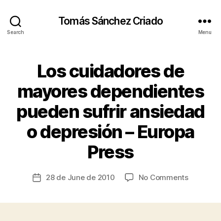
Tomás Sánchez Criado
Search
Menu
Los cuidadores de
Categories
E
T
H
mayores dependientes
I
C
pueden sufrir ansiedad
S
,
P
o depresión – Europa
B
O
y
LI
Press
T
t
I
s
C
c
Post
S
on
28 de June de 2010
No Comments
Post
ri
A
author
Los
date
N
a
cuidador
D
d
E
de
o
C
mayores