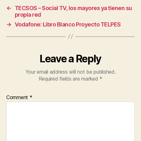
A
←
TECSOS – Social TV, los mayores ya tienen su
T
propia red
I
O
→
Vodafone: Libro Blanco Proyecto TELPES
N
T
E
C
H
N
Leave a Reply
I
C
A
Your email address will not be published.
L
Required fields are marked
*
A
I
D
S
Comment
*
T
E
L
E
C
A
R