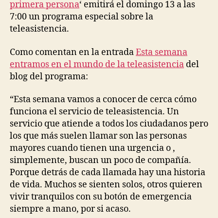
Progra
primera persona
‘ emitirá el domingo 13 a las
P
especia
E
7:00 un programa especial sobre la
sobre
N
teleasistencia.
D
la
E
teleasi
N
Como comentan en la entrada
Esta semana
T
entramos en el mundo de la teleasistencia
del
-
L
blog del programa:
I
V
I
“Esta semana vamos a conocer de cerca cómo
N
funciona el servicio de teleasistencia. Un
G
servicio que atiende a todos los ciudadanos pero
O
L
los que más suelen llamar son las personas
D
mayores cuando tienen una urgencia o ,
E
R
simplemente, buscan un poco de compañía.
P
Porque detrás de cada llamada hay una historia
E
de vida. Muchos se sienten solos, otros quieren
O
P
vivir tranquilos con su botón de emergencia
L
siempre a mano, por si acaso.
E