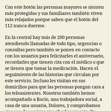
P
E
Con este botón las personas mayores se sienten
R
más protegidas y sus familiares también viven
S
O
más relajados porque saben que el botón del
N
112 nunca duerme.
A
L
A
En la central hay más de 200 personas
U
atendiendo llamadas de todo tipo, urgencias o
T
O
consultas pero también se ponen en contacto
N
con los usuarios para felicitarles el aniversario,
O
M
recordarles que tienen cita con el médico o que
Y
se tienen que tomar la medicación. Hacen el
P
seguimiento de las historias que circulan por
R
E
este servicio. Incluso les visitan en sus
S
domicilios para que las personas pongan cara a
S
R
los teleasistentes. Nosotros también hemos
E
acompañado a Rocío, una trabajadora social, a
L
E
casa de una usuaria, Dolores, y comprobamos
A