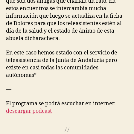
que son dos amigas que charlan un rato. En
S
E
estos encuentros se intercambia mucha
S
información que luego se actualiza en la ficha
R
de Dolores para que los teleasistentes estén al
E
S
día de la salud y el estado de ánimo de esta
O
abuela dicharachera.
U
R
C
En este caso hemos estado con el servicio de
E
S
teleasistencia de la Junta de Andalucía pero
S
existe en casi todas las comunidades
O
autónomas”
C
I
A
—
L
I
T
El programa se podrá escuchar en internet:
Y
descargar podcast
&
I
S
O
L