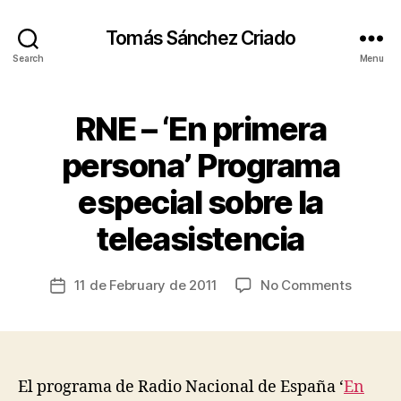
Tomás Sánchez Criado
Search
Menu
RNE – ‘En primera
Categories
F
A
L
persona’ Programa
L
S
especial sobre la
&
B
A
y
C
teleasistencia
t
C
s
I
D
c
Post
on
11 de February de 2011
No Comments
Post
E
ri
author
N
RNE
date
a
T
–
S
d
‘En
I
o
primera
N
persona
D
El programa de Radio Nacional de España ‘
En
E