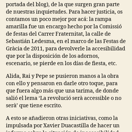
I
portada del blog), de la que surgen gran parte
G
de nuestras inquietudes. Para hacer justicia, os
N
O
contamos un poco mejor por acá: la rampa
F
amarilla fue un encargo hecho por la Comissió
C
A
de festas del Carrer Fraternitat, la calle de
R
Sebastián Ledesma, en el marco de las Festas de
E
I
Gràcia de 2011, para devolverle la accesibilidad
N
que por la disposición de los adornos,
F
R
escenario, se pierde en los días de fiesta, etc.
A
S
Alida, Rai y Pepe se pusieron manos a la obra
T
R
con ello y pensaron en darle otro toque, para
U
que fuera algo más que una tarima, de donde
C
T
salió el lema ‘La revolució serà accessible o no
U
serà’ que tiene escrito.
R
E
S
A esto se añadieron otras iniciativas, como la
P
impulsada por Xavier Duacastilla de hacer un
U