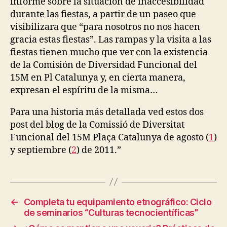
informe sobre la situación de inaccesibilidad
B
L
durante las fiestas, a partir de un paseo que
I
visibilizara que “para nosotros no nos hacen
C
gracia estas fiestas”. Las rampas y la visita a las
A
T
fiestas tienen mucho que ver con la existencia
I
de la Comisión de Diversidad Funcional del
O
N
15M en Pl Catalunya y, en cierta manera,
S
expresan el espíritu de la misma…
V
A
L
Para una historia más detallada ved estos dos
U
post del blog de la Comissió de Diversitat
A
Funcional del 15M Plaça Catalunya de agosto (
1
)
T
I
y septiembre (
2
) de 2011.”
O
N
←
Completa tu equipamiento etnográfico: Ciclo
de seminarios “Culturas tecnocientíficas”