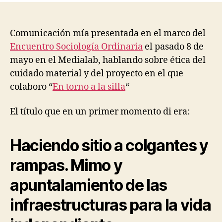
d
I
y
o
N
su
F
mimo
Comunicación mía presentada en el marco del
R
A
|
Encuentro Sociología Ordinaria
el pasado 8 de
S
Panel
T
mayo en el Medialab, hablando sobre ética del
“Arreglos,
R
cuidado material y del proyecto en el que
apaños,
U
C
chapuzas
colaboro “
En torno a la silla
“
T
y
U
pegotes.
R
El título que en un primer momento di era:
E
Hacia
S
una
E
etnografía
Haciendo sitio a colgantes y
T
del
H
rampas. Mimo y
cuidado
I
C
material”,
S
apuntalamiento de las
Sociología
,
Ordinaria
P
infraestructuras para la vida
O
LI
T