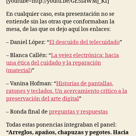
[youtube=http://youtu.be/GE5IaWMj_KI]
F
U
N
En cualquier caso, esta presentación no se
C
entiende sin las otras que conformaban la
T
I
mesa, de las que os dejo aquí los enlaces:
O
N
– Daniel López: “
El descuido del telecuidado
”
A
L
D
– Blanca Callén: “
La vejez electrónica: hacia
I
una ética del cuidado y la reparación
V
E
(material)
”
R
S
– Vanina Hofman: “
Historias de pantallas,
I
T
ratones y teclados. Un acercamiento crítico a la
Y
preservación del arte digital
”
&
D
I
– Ronda final de
preguntas y respuestas
S
A
Todas estas ponencias integraban el panel:
B
I
“Arreglos, apaños, chapuzas y pegotes. Hacia
L