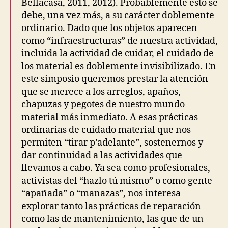
Bellacasa, 2011, 2012). Probablemente esto se
O
debe, una vez más, a su carácter doblemente
F
C
ordinario. Dado que los objetos aparecen
A
como “infraestructuras” de nuestra actividad,
R
E
incluida la actividad de cuidar, el cuidado de
A
los material es doblemente invisibilizado. En
N
D
este simposio queremos prestar la atención
C
que se merece a los arreglos, apaños,
A
R
chapuzas y pegotes de nuestro mundo
E
material más inmediato. A esas prácticas
P
R
ordinarias de cuidado material que nos
A
permiten “tirar p’adelante”, sostenernos y
C
T
dar continuidad a las actividades que
I
llevamos a cabo. Ya sea como profesionales,
C
activistas del “hazlo tú mismo” o como gente
E
S
“apañada” o “manazas”, nos interesa
P
explorar tanto las prácticas de reparación
A
R
como las de mantenimiento, las que de un
T