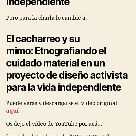
independiente
I
C
S
Pero para la charla lo cambié a:
A
N
D
El cacharreo y su
E
C
O
mimo: Etnografiando el
N
O
cuidado material en un
M
Y
O
proyecto de diseño activista
F
C
para la vida independiente
A
R
E
Puede verse y descargarse el vídeo original
E
V
aquí
E
N
Os dejo el vídeo de YouTube por acá…
T
S