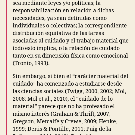
sea mediante leyes y/o políticas; la
G
responsabilización en relación a dichas
M
A
necesidades, ya sean definidas como
T
individuales o colectivas; la correspondiente
E
distribución equitativa de las tareas
R
I
asociadas al cuidado y el trabajo material que
A
todo esto implica, o la relación de cuidado
L
S
tanto en su dimensión física como emocional
M
(Tronto, 1993).
O
V
IL
Sin embargo, si bien el “carácter material del
I
cuidado” ha comenzado a estudiarse desde
D
las ciencias sociales (Twigg, 2000, 2002; Mol,
A
D
2008; Mol et al., 2010), el “cuidado de lo
O
material” parece que no ha profesado el
B
mismo interés (Graham & Thrift, 2007;
J
E
Gregson, Metcalfe y Crewe, 2009; Henke,
C
1999; Denis & Pontille, 2011; Puig de la
T
S