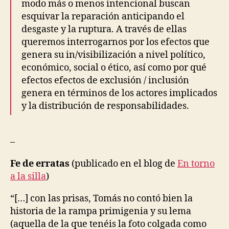
modo más o menos intencional buscan
I
esquivar la reparación anticipando el
C
I
desgaste y la ruptura. A través de ellas
P
queremos interrogarnos por los efectos que
A
T
genera su in/visibilización a nivel político,
O
económico, social o ético, así como por qué
R
Y
efectos efectos de exclusión / inclusión
&
genera en términos de los actores implicados
C
O
y la distribución de responsabilidades.
L
L
A
B
–
O
R
Fe de erratas
(publicado en el blog de
En torno
A
T
a la silla
)
I
V
“[…] con las prisas, Tomás no contó bien la
E
D
historia de la rampa primigenia y su lema
E
(aquella de la que tenéis la foto colgada como
S