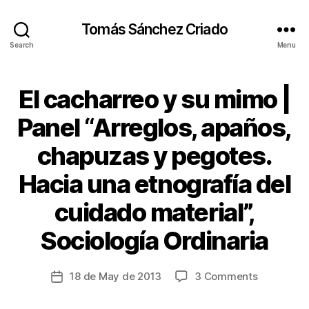
Tomás Sánchez Criado
Search
Menu
El cacharreo y su mimo |
Categories
A
C
C
Panel “Arreglos, apaños,
E
S
chapuzas y pegotes.
S
I
B
Hacia una etnografía del
I
L
cuidado material”,
B
I
T
y
Sociología Ordinaria
Y
t
C
s
A
c
Post
R
on
18 de May de 2013
3 Comments
Post
I
ri
author
El
date
N
a
cacharreo
G