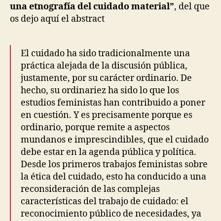
una etnografía del cuidado material”
, del que
I
T
os dejo aquí el abstract
Y
R
I
G
El cuidado ha sido tradicionalmente una
H
práctica alejada de la discusión pública,
T
S
justamente, por su carácter ordinario. De
I
hecho, su ordinariez ha sido lo que los
N
estudios feministas han contribuido a poner
D
E
en cuestión. Y es precisamente porque es
P
ordinario, porque remite a aspectos
E
N
mundanos e imprescindibles, que el cuidado
D
debe estar en la agenda pública y política.
E
N
Desde los primeros trabajos feministas sobre
T
la ética del cuidado, esto ha conducido a una
-
L
reconsideración de las complejas
I
características del trabajo de cuidado: el
V
I
reconocimiento público de necesidades, ya
N