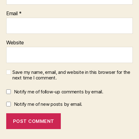
A
N
Email
*
D
E
C
O
N
O
Website
M
Y
O
F
C
A
Save my name, email, and website in this browser for the
R
next time I comment.
E
P
Notify me of follow-up comments by email.
U
B
Notify me of new posts by email.
L
I
C
A
T
I
O