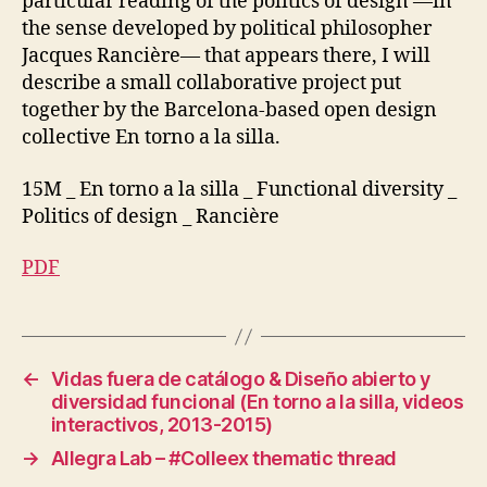
particular reading of the politics of design —in
T
the sense developed by political philosopher
O
Jacques Rancière— that appears there, I will
R
Y
describe a small collaborative project put
&
together by the Barcelona-based open design
C
O
collective En torno a la silla.
L
L
A
15M _ En torno a la silla _ Functional diversity _
B
Politics of design _ Rancière
O
R
A
PDF
T
I
V
E
D
E
←
Vidas fuera de catálogo & Diseño abierto y
S
diversidad funcional (En torno a la silla, videos
I
interactivos, 2013-2015)
G
N
→
Allegra Lab – #Colleex thematic thread
O
F