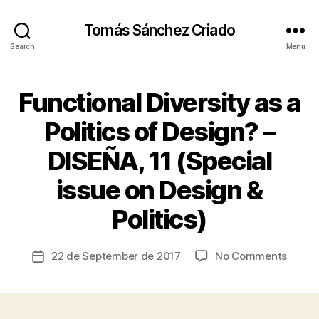
Tomás Sánchez Criado
Search
Menu
Functional Diversity as a
Categories
A
C
C
Politics of Design? –
E
S
DISEÑA, 11 (Special
S
I
B
issue on Design &
B
I
y
L
Politics)
I
t
T
s
Y
c
Post
on
22 de September de 2017
No Comments
Post
C
ri
author
A
Functi
date
a
R
Divers
I
d
as
N
o
G
a