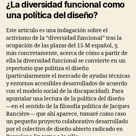
¿La diversidad funcional como
I
V
una política del diseño?
E
R
S
Este artículo es una indagación sobre el
I
T
activismo de la “diversidad funcional” tras la
Y
ocupación de las plazas del 15-M español, y,
&
D
más concretamente, acerca de cómo a partir de
I
ella la diversidad funcional se convierte en un
S
A
repertorio que politiza el diseño
B
(particularmente el mercado de ayudas técnicas
I
L
y entornos accesibles desarrollados de acuerdo
I
con el modelo social de la discapacidad). Para
T
Y
apuntalar una lectura de la política del diseño
R
—en el sentido de la filosofía política de Jacques
I
G
Rancière— que ahí aparece, tomaré como caso
H
un pequeño proyecto colaborativo desarrollado
T
por el colectivo de diseño abierto radicado en
S
I