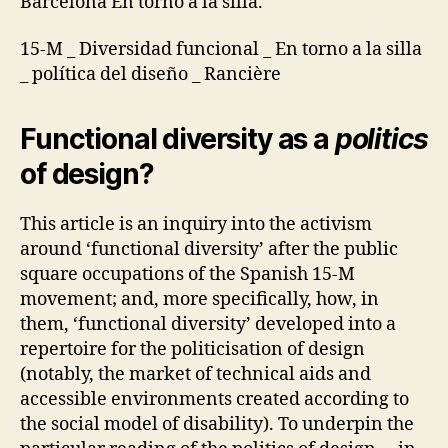
Barcelona En torno a la silla.
N
D
15-M _ Diversidad funcional _ En torno a la silla
E
P
_ política del diseño _ Rancière
E
N
D
Functional diversity as a
politics
E
N
of design?
T
-
L
I
This article is an inquiry into the activism
V
around ‘functional diversity’ after the public
I
N
square occupations of the Spanish 15-M
G
movement; and, more specifically, how, in
P
them, ‘functional diversity’ developed into a
A
R
repertoire for the politicisation of design
T
(notably, the market of technical aids and
I
C
accessible environments created according to
I
the social model of disability). To underpin the
P
A