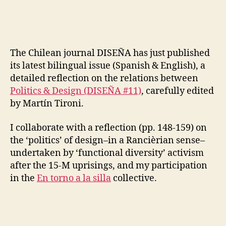
I
Politic
N
of
F
Desig
R
A
–
S
The Chilean journal DISEÑA has just published
DISEÑ
T
its latest bilingual issue (Spanish & English), a
11
R
U
(Speci
detailed reflection on the relations between
C
issue
Politics & Design (DISEÑA #11)
, carefully edited
T
on
U
by Martín Tironi.
Desig
R
E
&
I collaborate with a reflection (pp. 148-159) on
S
Politic
the ‘politics’ of design–in a Rancièrian sense–
F
U
undertaken by ‘functional diversity’ activism
N
after the 15-M uprisings, and my participation
C
T
in the
En torno a la silla
collective.
I
O
N
A
L
D