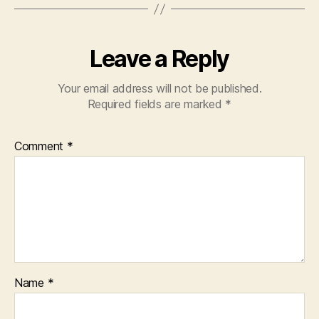
C
A
R
E
Leave a Reply
I
N
F
Your email address will not be published.
R
Required fields are marked
*
A
S
T
R
Comment
*
U
C
T
U
R
E
S
P
O
LI
T
Name
*
I
C
S