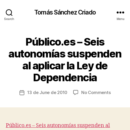
Tomás Sánchez Criado
Search
Menu
Público.es – Seis
Categories
E
T
H
autonomías suspenden
I
C
al aplicar la Ley de
S
B
,
y
P
Dependencia
t
O
s
LI
T
c
Post
on
13 de June de 2010
No Comments
Post
I
ri
author
C
Público.e
date
a
S
–
A
d
Seis
N
o
D
autonomí
E
suspend
Público.es – Seis autonomías suspenden al
C