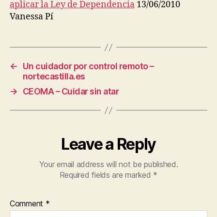
al
aplicar la Ley de Dependencia
13/06/2010
O
aplicar
N
Vanessa Pí
O
la
M
Ley
Y
de
O
F
Depende
C
←
Un cuidador por control remoto –
A
nortecastilla.es
R
E
→
CEOMA – Cuidar sin atar
O
B
J
E
C
T
Leave a Reply
S
O
F
Your email address will not be published.
C
Required fields are marked
*
A
R
E
Comment
*
A
N