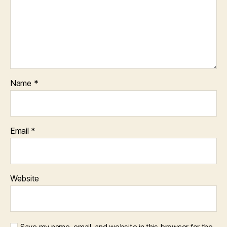
D
C
A
R
E
P
R
A
C
T
Name
*
I
C
E
S
P
Email
*
E
R
S
O
N
Website
A
L
A
U
T
O
Save my name, email, and website in this browser for the