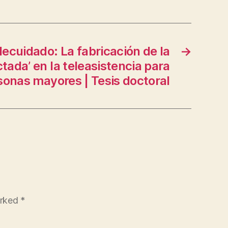
elecuidado: La fabricación de la
→
ada’ en la teleasistencia para
sonas mayores | Tesis doctoral
arked
*