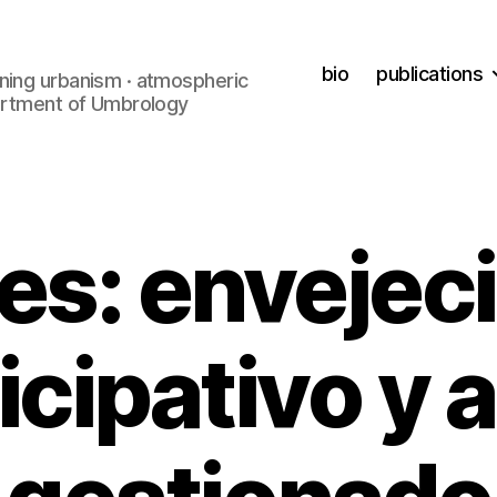
bio
publications
ning urbanism · atmospheric
partment of Umbrology
res: envejec
icipativo y 
B