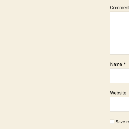
A
Commen
T
E
R
I
A
L
S
O
L
D
E
Name
*
R
P
E
O
P
Website
L
E
P
A
R
Save m
T
I