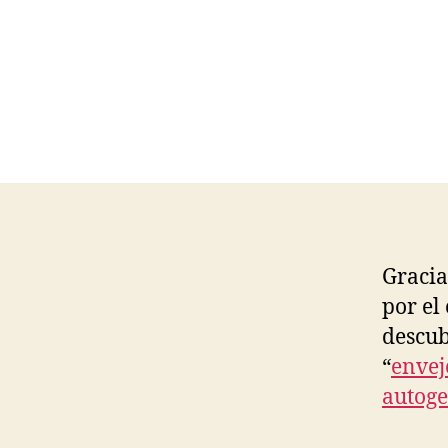
E
T
H
I
C
S
,
P
O
LI
T
I
C
S
A
N
Gracia
D
por el
E
C
descub
O
N
“
envej
O
autoge
M
Y
O