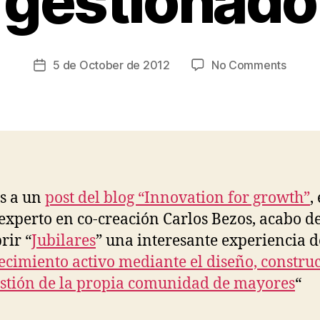
gestionado
y
t
s
c
Post
on
5 de October de 2012
No Comments
Post
ri
author
Jubila
date
a
envej
d
partic
o
y
auto-
gesti
s a un
post del blog “Innovation for growth”
,
 experto en co-creación Carlos Bezos, acabo d
rir “
Jubilares
” una interesante experiencia d
ecimiento activo mediante el diseño, constru
stión de la propia comunidad de mayores
“