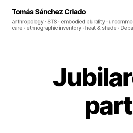
Tomás Sánchez Criado
anthropology · STS · embodied plurality · uncommo
care · ethnographic inventory · heat & shade · De
Jubila
D
Categories
O
M
O
T
I
part
C
S
&
A
A
L