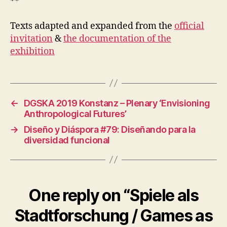
**
Texts adapted and expanded from the
official
invitation
&
the documentation of the
exhibition
←
DGSKA 2019 Konstanz – Plenary ‘Envisioning
Anthropological Futures’
→
Diseño y Diáspora #79: Diseñando para la
diversidad funcional
One reply on “Spiele als
Stadtforschung / Games as