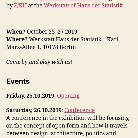
T
research
by
Z/KU
at the
Werkstatt of Haus der Statistik
.
A
L
C
O
L
When?
October 25–27 2019
L
A
Where?
Werkstatt Haus der Statistik – Karl-
B
Marx-Allee 1, 10178 Berlin
O
R
A
Come by and play with us!
T
I
O
Events
N
S
I
Friday, 25.10.2019
:
Opening
N
T
R
Saturday, 26.10.2019
:
Conference
A
A conference in the exhibition will be focusing
V
E
on the concept of open form and how it travels
N
between design, architecture, politics and
T