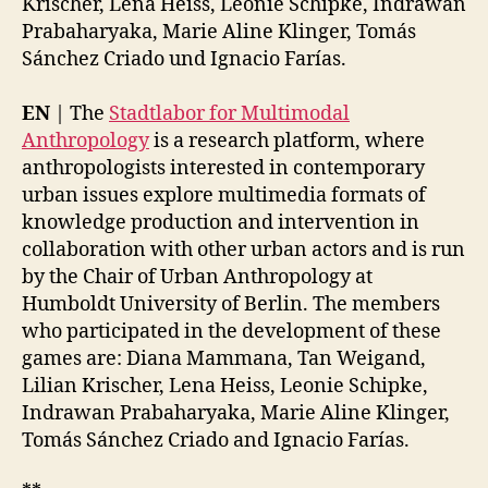
Krischer, Lena Heiss, Leonie Schipke, Indrawan
Prabaharyaka, Marie Aline Klinger, Tomás
Sánchez Criado und Ignacio Farías.
EN
| The
Stadtlabor for Multimodal
Anthropology
is a research platform, where
anthropologists interested in contemporary
urban issues explore multimedia formats of
knowledge production and intervention in
collaboration with other urban actors and is run
by the Chair of Urban Anthropology at
Humboldt University of Berlin. The members
who participated in the development of these
games are: Diana Mammana, Tan Weigand,
Lilian Krischer, Lena Heiss, Leonie Schipke,
Indrawan Prabaharyaka, Marie Aline Klinger,
Tomás Sánchez Criado and Ignacio Farías.