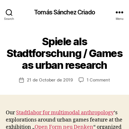
Tomás Sánchez Criado
Search
Menu
Spiele als
Categories
A
R
T
Stadtforschung / Games
B
E
y
V
as urban research
t
E
N
s
T
c
Post
S
on
21 de October de 2019
1 Comment
Post
ri
author
Spiele
E
date
a
X
als
d
P
Stadtfor
E
o
/
R
I
Games
Our
Stadtlabor for multimodal anthropology
‘s
M
as
explorations around urban games feature at the
E
urban
N
exhibition „
Open Form neu Denken
“ organized