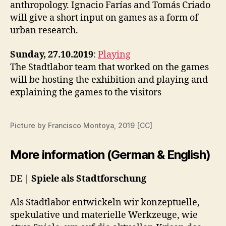
I
anthropology. Ignacio Farías and Tomás Criado
O
will give a short input on games as a form of
N
urban research.
M
A
T
Sunday, 27.10.2019
:
Playing
E
R
The Stadtlabor team that worked on the games
I
will be hosting the exhibition and playing and
A
explaining the games to the visitors
L
S
M
U
Picture by Francisco Montoya, 2019 [CC]
L
T
I
More information (German & English)
M
O
D
DE |
Spiele als Stadtforschung
A
L
Als Stadtlabor entwickeln wir konzeptuelle,
spekulative und materielle Werkzeuge, wie