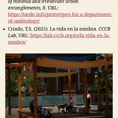
of minimal and irrellevant urban
entanglements, 8
. URL:
https://tarde.info/prototypes-for-a-department-
of-umbrology/
Criado, T.S. (2025). La vida en la sombra.
CCCB
Lab
, URL:
https://lab.cccb.org/es/la-vida-en-la-
sombra/