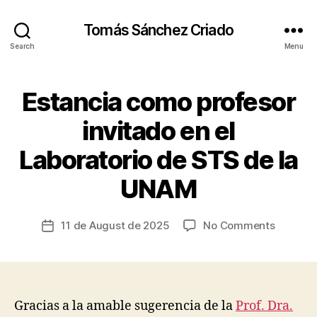
Tomás Sánchez Criado
Search
Menu
Estancia como profesor
Categories
A
T
M
invitado en el
O
S
Laboratorio de STS de la
P
B
H
y
E
UNAM
t
R
s
E
c
Post
C
on
11 de August de 2025
No Comments
Post
A
ri
author
Estanci
date
R
a
I
como
d
N
profesor
G
o
invitado
I
en
N
Gracias a la amable sugerencia de la
Prof. Dra.
F