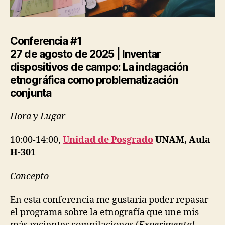
L
D
E
R
Conferencia #1
P
E
27 de agosto de 2025 |
Inventar
O
dispositivos de campo: La indagación
P
L
etnográfica como problematización
E
conjunta
U
R
B
Hora y Lugar
A
N
A
10:00-14:00,
Unidad de Posgrado
UNAM, Aula
N
H-301
D
P
E
Concepto
R
S
O
En esta conferencia me gustaría poder repasar
N
el programa sobre la etnografía que une mis
A
L