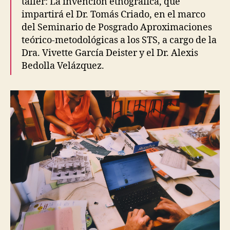
taller: La invención etnográfica, que
O
L
impartirá el Dr. Tomás Criado, en el marco
L
del Seminario de Posgrado Aproximaciones
A
B
teórico-metodológicas a los STS, a cargo de la
O
Dra. Vivette García Deister y el Dr. Alexis
R
A
Bedolla Velázquez.
T
I
O
N
S
H
E
A
T
A
N
D
S
H
A
D
E
O