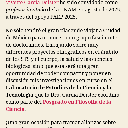
el
Vivette García Deister
he sido convidado como
R
Laborato
A
profesor invitado
de la UNAM en agosto de 2025,
de
S
a través del apoyo PAEP 2025.
T
STS
R
de
U
No sólo tendré el gran placer de viajar a Ciudad
la
C
de México para conocer a un grupo fascinante
UNAM
T
U
de doctorandes, trabajando sobre muy
R
diferentes proyectos etnográficos en el ámbito
E
S
de los STS y el cuerpo, la salud y las ciencias
D
biológicas, sino que esta será una gran
E
oportunidad de poder compartir y poner en
S
I
discusión mis investigaciones en curso en el
G
Laboratorio de Estudios de la Ciencia y la
N
I
Tecnología
que la Dra. García Deister coordina
N
como parte del
Posgrado en Filosofía de la
T
R
Ciencia
.
A
V
¡Una gran ocasión para tramar alianzas sobre
E
N