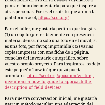
Laboratorio de STS de la UNAM y ayudaros a
pensar cómo documentarla para que inspire a
otras personas. Ese es el espíritu que anima la
plataforma xcol,
https://xcol.org/
Para el taller, me gustaría pediros que traigáis
(1) un objeto (preferiblemente con presencia
material densa, no sólo una foto en el móvil; si
es una foto, por favor, imprimidla); (2) varias
copias impresas con una ficha de 1 página,
como las del inventario etnográfico, sobre
vuestro propio proyecto. Para inspiraros, os dejo
este pequeño ‘how to’ que quizá pueda
orientaros:
https://xcol.org/xposition/writing-
inventions-a-how-to-guide-to-approach-the-
description-of-field-devices/
Para nuestra conversación inicial, me gustaría
usar un método peculiar, una adaptación del