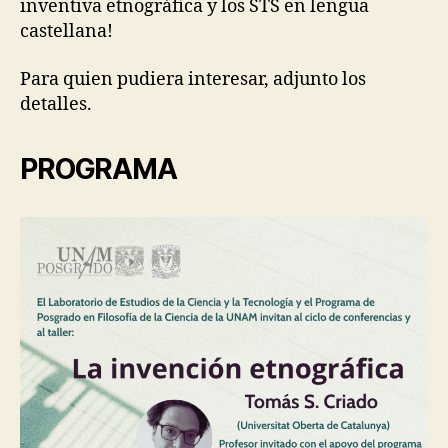
inventiva etnográfica y los STS en lengua
T
castellana!
I
O
N
Para quien pudiera interesar, adjunto los
S
detalles.
E
T
H
N
PROGRAMA
O
G
R
A
P
H
I
C
E
X
P
E
R
I
M
E
N