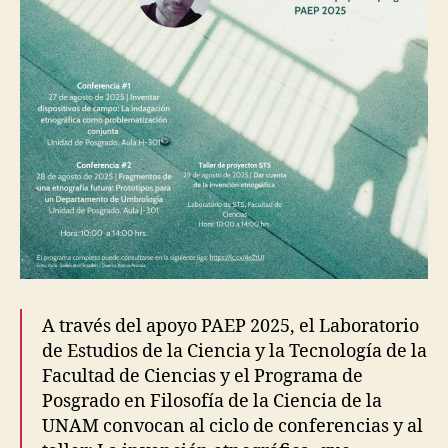
T
A
T
I
O
N
E
V
E
N
T
S
E
X
P
E
R
I
A través del apoyo PAEP 2025, el Laboratorio
M
de Estudios de la Ciencia y la Tecnología de la
E
N
Facultad de Ciencias y el Programa de
T
Posgrado en Filosofía de la Ciencia de la
A
L
UNAM convocan al ciclo de conferencias y al
C