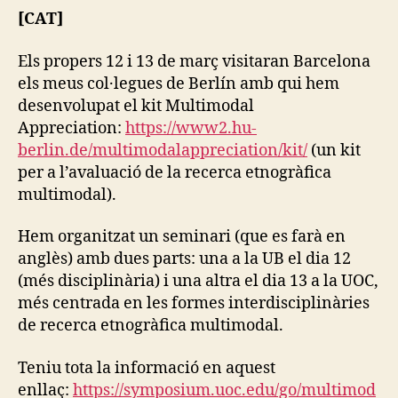
[CAT]
Els propers 12 i 13 de març visitaran Barcelona
els meus col·legues de Berlín amb qui hem
desenvolupat el kit Multimodal
Appreciation:
https://www2.hu-
berlin.de/multimodalappreciation/kit/
(un kit
per a l’avaluació de la recerca etnogràfica
multimodal).
Hem organitzat un seminari (que es farà en
anglès) amb dues parts: una a la UB el dia 12
(més disciplinària) i una altra el dia 13 a la UOC,
més centrada en les formes interdisciplinàries
de recerca etnogràfica multimodal.
Teniu tota la informació en aquest
enllaç:
https://symposium.uoc.edu/go/multimod