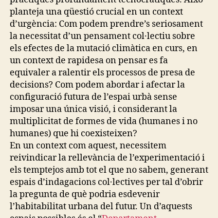
E
planteja una qüestió crucial en un context
T
H
d’urgència: Com podem prendre’s seriosament
N
la necessitat d’un pensament col·lectiu sobre
O
G
els efectes de la mutació climàtica en curs, en
R
un context de rapidesa on pensar es fa
A
P
equivaler a ralentir els processos de presa de
H
decisions? Com podem abordar i afectar la
I
C
configuració futura de l’espai urbà sense
E
imposar una única visió, i considerant la
X
multiplicitat de formes de vida (humanes i no
P
E
humanes) que hi coexisteixen?
R
En un context com aquest, necessitem
I
M
reivindicar la rellevància de l’experimentació i
E
els temptejos amb tot el que no sabem, generant
N
T
espais d’indagacions col·lectives per tal d’obrir
A
la pregunta de què podria esdevenir
T
I
l’habitabilitat urbana del futur. Un d’aquests
O