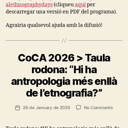
alethnographydays
(cliqueu
aquí
per
descarregar una versió en PDF del programa).
Agrairia qualsevol ajuda amb la difusió!
CoCA 2026 > Taula
Categories
E
T
H
rodona: “Hi ha
N
O
antropologia més enllà
G
B
R
y
A
de l’etnografia?”
t
P
s
H
I
c
Post
on
26 de January de 2026
No Comments
Post
C
ri
author
E
CoCA
date
a
X
2026
P
d
>
E