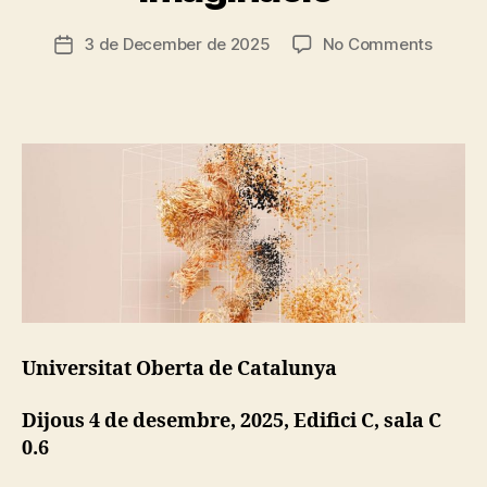
S
s
T
c
Post
R
on
3 de December de 2025
No Comments
Post
ri
U
author
Segon
date
C
a
Jornad
T
d
U
MUSS
o
R
(UOC):
E
“Prosp
S
i
C
pràcti
O
L
de
L
la
E
imagin
C
T
I
V
E
Universitat Oberta de Catalunya
S
E
Dijous 4 de desembre, 2025, Edifici C, sala C
C
O
0.6
L
O