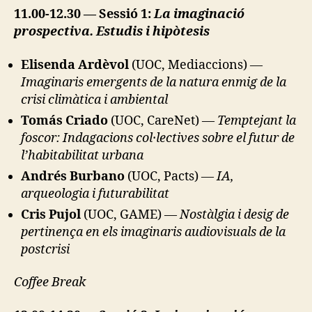
M
11.00-12.30 — Sessió 1:
La imaginació
E
prospectiva. Estudis i hipòtesis
N
T
A
Elisenda Ardèvol
(UOC, Mediaccions) —
L
Imaginaris emergents de la natura enmig de la
C
O
crisi climàtica i ambiental
L
L
Tomás Criado
(UOC, CareNet) —
Temptejant la
A
foscor: Indagacions col·lectives sobre el futur de
B
O
l’habitabilitat urbana
R
Andrés Burbano
(UOC, Pacts)
— IA,
A
T
arqueologia i futurabilitat
I
O
Cris Pujol
(UOC, GAME) —
Nostàlgia i desig de
N
pertinença en els imaginaris audiovisuals de la
S
postcrisi
H
E
A
Coffee Break
T
A
N