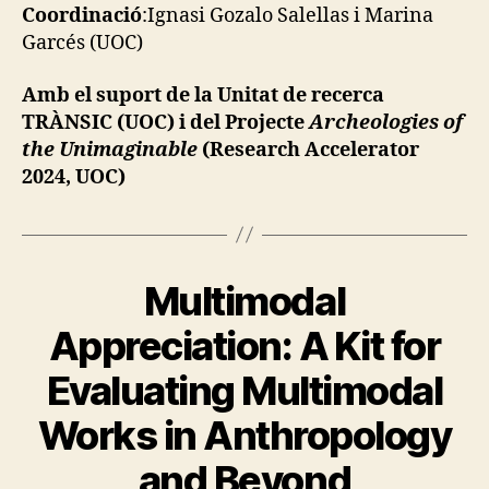
Coordinació
:Ignasi Gozalo Salellas i Marina
Garcés (UOC)
Amb el suport de la Unitat de recerca
TRÀNSIC (UOC) i del Projecte
Archeologies of
the Unimaginable
(Research Accelerator
2024, UOC)
Multimodal
Categories
E
T
H
Appreciation: A Kit for
N
O
Evaluating Multimodal
G
R
A
Works in Anthropology
B
P
y
H
and Beyond
I
t