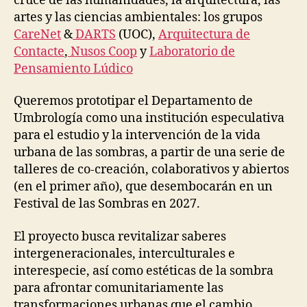
cruce de las humanidades, la arquitectura, las
O
N
artes y las ciencias ambientales: los grupos
A
CareNet
&
DARTS
(UOC),
Arquitectura de
L
D
Contacte
,
Nusos Coop
y
Laboratorio de
E
Pensamiento Lúdico
V
I
C
Queremos prototipar el Departamento de
E
Umbrología como una institución especulativa
S
para el estudio y la intervención de la vida
urbana de las sombras, a partir de una serie de
talleres de co-creación, colaborativos y abiertos
(en el primer año), que desembocarán en un
Festival de las Sombras en 2027.
El proyecto busca revitalizar saberes
intergeneracionales, interculturales e
interespecie, así como estéticas de la sombra
para afrontar comunitariamente las
transformaciones urbanas que el cambio