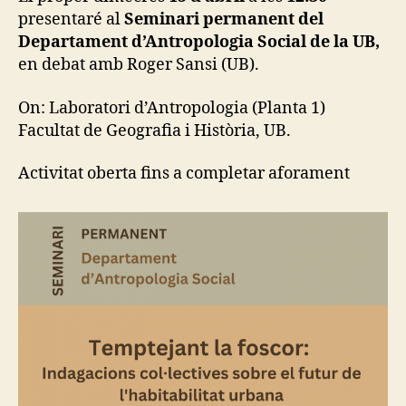
o
>
A
presentaré al
Seminari permanent del
R
Antropolo
Departament d’Antropologia Social de la UB,
I
Social,
N
en debat amb Roger Sansi (UB).
UB
G
I
N
On: Laboratori d’Antropologia (Planta 1)
F
Facultat de Geografia i Història, UB.
R
A
S
Activitat oberta fins a completar aforament
T
R
U
C
T
U
R
E
S
C
I
T
Y
-
M