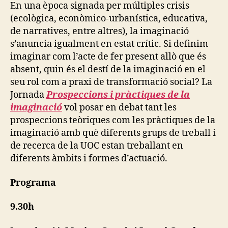
G
En una època signada per múltiples crisis
I
(ecològica, econòmico-urbanística, educativa,
E
S
de narratives, entre altres), la imaginació
O
s’anuncia igualment en estat crític. Si definim
F
imaginar com l’acte de fer present allò que és
S
U
absent, quin és el destí de la imaginació en el
P
seu rol com a praxi de transformació social? La
P
O
Jornada
Prospeccions i pràctiques de la
R
imaginació
vol posar en debat tant les
T
prospeccions teòriques com les pràctiques de la
E
T
imaginació amb què diferents grups de treball i
H
de recerca de la UOC estan treballant en
N
O
diferents àmbits i formes d’actuació.
G
R
A
Programa
P
H
9.30h
I
C
E