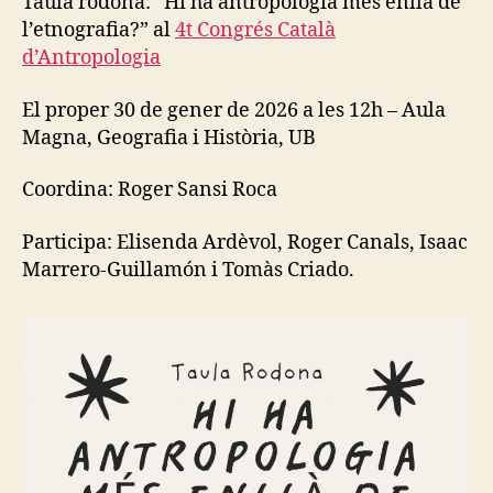
Taula rodona: “Hi ha antropologia més enllà de
o
R
Taula
l’etnografia?” al
4t Congrés Català
I
rodona
M
d’Antropologia
“Hi
E
ha
N
El proper 30 de gener de 2026 a les 12h – Aula
T
antropo
A
Magna, Geografia i Història, UB
més
T
enllà
I
O
de
Coordina: Roger Sansi Roca
N
l’etnogr
E
Participa: Elisenda Ardèvol, Roger Canals, Isaac
V
E
Marrero-Guillamón i Tomàs Criado.
N
T
S
E
X
P
E
R
I
M
E