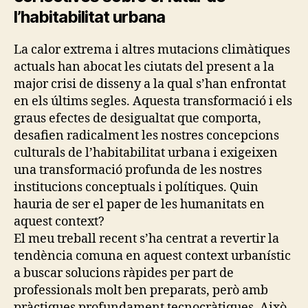
C
l’habitabilitat urbana
O
L
O
La calor extrema i altres mutacions climàtiques
G
I
actuals han abocat les ciutats del present a la
E
major crisi de disseny a la qual s’han enfrontat
S
en els últims segles. Aquesta transformació i els
E
C
graus efectes de desigualtat que comporta,
O
desafien radicalment les nostres concepcions
L
O
culturals de l’habitabilitat urbana i exigeixen
G
una transformació profunda de les nostres
I
E
institucions conceptuals i polítiques. Quin
S
hauria de ser el paper de les humanitats en
O
F
aquest context?
S
El meu treball recent s’ha centrat a revertir la
U
P
tendència comuna en aquest context urbanístic
P
a buscar solucions ràpides per part de
O
R
professionals molt ben preparats, però amb
T
pràctiques profundament tecnocràtiques. Això