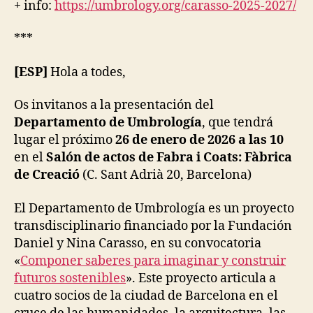
O
+ info:
https://umbrology.org/carasso-2025-2027/
R
E
***
-
T
H
[ESP]
Hola a todes,
A
N
-
Os invitanos a la presentación del
H
Departamento de Umbrología
, que tendrá
U
M
lugar el próximo
26 de enero de 2026 a las 10
A
en el
Salón de actos de Fabra i Coats: Fàbrica
N
de Creació
(C. Sant Adrià 20, Barcelona)
U
R
B
El Departamento de Umbrología es un proyecto
A
N
transdisciplinario financiado por la Fundación
A
Daniel y Nina Carasso, en su convocatoria
N
D
«
Componer saberes para imaginar y construir
P
futuros sostenibles
». Este proyecto articula a
E
R
cuatro socios de la ciudad de Barcelona en el
S