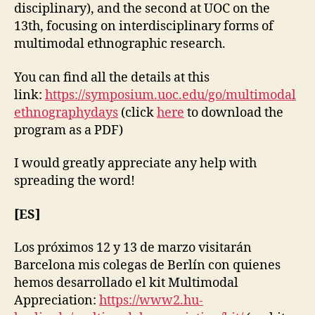
D
disciplinary), and the second at UOC on the
A
13th, focusing on interdisciplinary forms of
L
multimodal ethnographic research.
P
U
B
You can find all the details at this
L
I
link:
https://symposium.uoc.edu/go/multimodal
C
ethnographydays
(click
here
to download the
A
T
program as a PDF)
I
O
I would greatly appreciate any help with
N
S
spreading the word!
[ES]
Los próximos 12 y 13 de marzo visitarán
Barcelona mis colegas de Berlín con quienes
hemos desarrollado el kit Multimodal
Appreciation:
https://www2.hu-