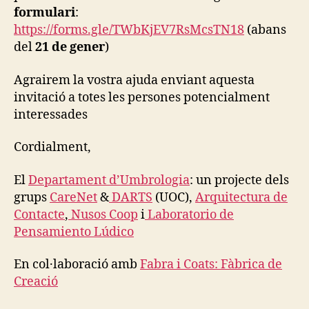
T
formulari
:
A
https://forms.gle/TWbKjEV7RsMcsTN18
(abans
T
I
del
21 de gener
)
O
N
Agrairem la vostra ajuda enviant aquesta
E
V
invitació a totes les persones potencialment
E
interessades
N
T
S
Cordialment,
H
E
A
El
Departament d’Umbrologia
: un projecte dels
T
grups
CareNet
&
DARTS
(UOC),
Arquitectura de
A
Contacte
,
Nusos Coop
i
Laboratorio de
N
D
Pensamiento Lúdico
S
H
A
En col·laboració amb
Fabra i Coats: Fàbrica de
D
Creació
E
M