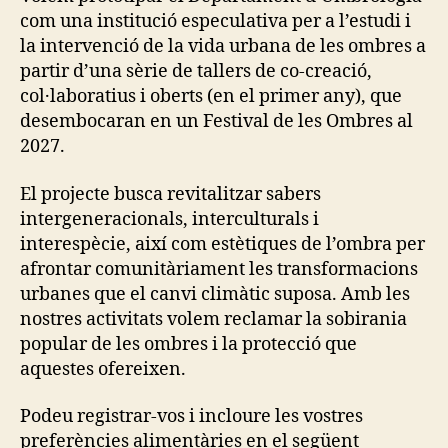
P
com una institució especulativa per a l’estudi i
P
O
la intervenció de la vida urbana de les ombres a
R
partir d’una sèrie de tallers de co-creació,
T
col·laboratius i oberts (en el primer any), que
E
T
desembocaran en un Festival de les Ombres al
H
2027.
N
O
G
El projecte busca revitalitzar sabers
R
intergeneracionals, interculturals i
A
P
interespècie, així com estètiques de l’ombra per
H
afrontar comunitàriament les transformacions
I
C
urbanes que el canvi climàtic suposa. Amb les
E
nostres activitats volem reclamar la sobirania
X
P
popular de les ombres i la protecció que
E
aquestes ofereixen.
R
I
M
Podeu registrar-vos i incloure les vostres
E
N
preferències alimentàries en el següent