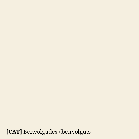
S
T
R
U
C
T
U
R
E
S
D
E
S
I
G
N
I
N
T
R
A
V
E
N
[CAT]
Benvolgudes / benvolguts
T
I