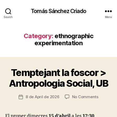
Tomás Sánchez Criado
Search
Menu
Category:
ethnographic
experimentation
Temptejant la foscor >
Categories
A
B
T
y
M
Antropologia Social, UB
t
O
S
s
P
c
Post
H
on
8 de April de 2026
No Comments
Post
ri
author
E
Tempteja
date
R
a
la
E
d
foscor
El proper dimecres
15 d’abril
a les
12:30
C