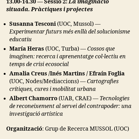
13.00-14.30 — Sessió 2:
La imaginació
D
situada. Pràctiques i projectes
S
H
A
Susanna Tesconi
(UOC, Mussol) —
D
Experimentar futurs més enllà del solucionisme
E
M
educatiu
O
María Heras
(UOC, Turba) —
Cossos que
R
E
imaginen: recerca i aprenentatge col·lectiu en
-
temps de crisi ecosocial
T
H
Amalia Creus /Inés Martins /
Efraín Foglia
A
N
(UOC, Nodes/Mediaccions) —
Cartografies
-
crítiques, cures i mobilitat urbana
H
U
Albert Chamorro
(UAB, CRAE) —
Tecnologies
M
de reconeixement al servei del contrapoder: una
A
N
investigació artística
Organització
: Grup de Recerca MUSSOL (UOC)