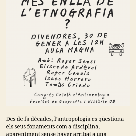
N
T
A
L
C
O
L
L
A
B
O
R
A
T
I
O
N
S
I
N
V
E
N
Des de fa dècades, l’antropologia es qüestiona
T
els seus fonaments com a disciplina,
O
R
aparentment sense haver arribat a una