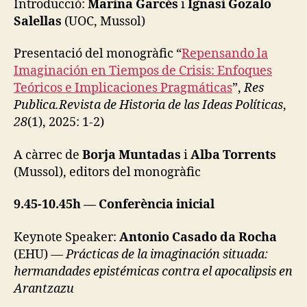
Introducció:
Marina Garcés
i
Ignasi Gozalo
X
P
Salellas
(UOC, Mussol)
E
R
I
Presentació del monogràfic “
Repensando la
M
Imaginación en Tiempos de Crisis: Enfoques
E
Teóricos e Implicaciones Pragmáticas
”,
Res
N
T
Publica.
Revista de Historia de las Ideas Políticas
,
A
28
(1), 2025: 1-2)
T
I
O
A càrrec de
Borja Muntadas
i
Alba Torrents
N
(Mussol), editors del monogràfic
E
V
E
9.45-10.45h — Conferència inicial
N
T
S
Keynote Speaker:
Antonio Casado da Rocha
E
(EHU) —
Prácticas de la imaginación situada:
X
hermandades epistémicas contra el apocalipsis en
P
E
Arantzazu
R
I