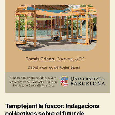
A
K
I
N
G
D
E
S
I
G
N
I
N
T
R
A
V
E
N
T
I
O
N
Temptejant la foscor: Indagacions
S
E
col·lectives sobre el futur de