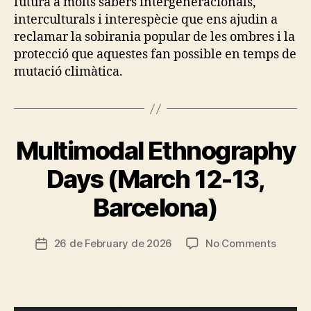
futura a molts sabers intergeneracionals,
R
interculturals i interespècie que ens ajudin a
A
T
reclamar la sobirania popular de les ombres i la
I
protecció que aquestes fan possible en temps de
O
N
mutació climàtica.
S
H
E
A
T
Multimodal Ethnography
A
Categories
E
N
T
D
H
Days (March 12-13,
B
S
N
H
y
O
Barcelona)
A
G
t
D
R
s
E
A
c
Post
P
I
on
26 de February de 2026
No Comments
Post
H
ri
author
N
Multim
date
I
T
a
C
Ethnog
R
d
E
A
Days
X
o
V
(March
P