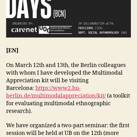
E
M
N
O
T
N
A
I
L
N
C
G
O
L
L
A
[EN]
B
O
R
On March 12th and 13th, the Berlin colleagues
A
with whom I have developed the Multimodal
T
I
Appreciation kit will be visiting
O
Barcelona:
https://www2.hu-
N
S
berlin.de/multimodalappreciation/kit/
(a toolkit
M
for evaluating multimodal ethnographic
U
research).
L
T
I
We have organized a two-part seminar: the first
M
session will be held at UB on the 12th (more
O