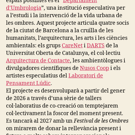
espais possibles és el “
Departament
N
d’Umbrologia
”, una institució especulativa per
E
V
a l’estudi i la intervenció de la vida urbana de
E
les ombres. Aquest projecte articula quatre socis
N
T
de la ciutat de Barcelona a la cruïlla de les
S
humanitats, l’arquitectura, les arts i les ciències
E
ambientals: els grups
CareNet
i
DARTS
de la
X
P
Universitat Oberta de Catalunya, el col·lectiu
E
Arquitectura de Contacte
, les ambientòlogues i
R
I
divulgadores científiques de
Nusos Coop
i els
M
artistes especulatius del
Laboratori de
E
N
Pensament Lúdic
.
T
El projecte es desenvoluparà a partir del gener
A
L
de 2026 a través d’una sèrie de tallers
C
col·laboratius de co-creació on temptejarem
O
L
col·lectivament la foscor del moment present.
L
Es tancarà al 2027 amb un
Festival de les Ombres
A
on mirarem de donar la rellevància present i
B
O