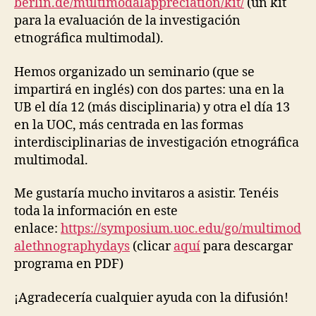
berlin.de/multimodalappreciation/kit/
(un kit
para la evaluación de la investigación
etnográfica multimodal).
Hemos organizado un seminario (que se
impartirá en inglés) con dos partes: una en la
UB el día 12 (más disciplinaria) y otra el día 13
en la UOC, más centrada en las formas
interdisciplinarias de investigación etnográfica
multimodal.
Me gustaría mucho invitaros a asistir. Tenéis
toda la información en este
enlace:
https://symposium.uoc.edu/go/multimod
alethnographydays
(clicar
aquí
para descargar
programa en PDF)
¡Agradecería cualquier ayuda con la difusión!