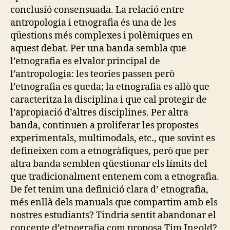
Y
conclusió consensuada. La relació entre
M
antropologia i etnografia és una de les
U
L
qüestions més complexes i polèmiques en
T
aquest debat. Per una banda sembla que
I
M
l’etnografia es elvalor principal de
O
l’antropologia: les teories passen però
D
A
l’etnografia es queda; la etnografia es allò que
L
caracteritza la disciplina i que cal protegir de
l’apropiació d’altres disciplines. Per altra
banda, continuen a proliferar les propostes
experimentals, multimodals, etc., que sovint es
defineixen com a etnogràfiques, però que per
altra banda semblen qüestionar els límits del
que tradicionalment entenem com a etnografia.
De fet tenim una definició clara d’ etnografia,
més enllà dels manuals que compartim amb els
nostres estudiants? Tindria sentit abandonar el
concepte d’etnografia com proposa Tim Ingold?