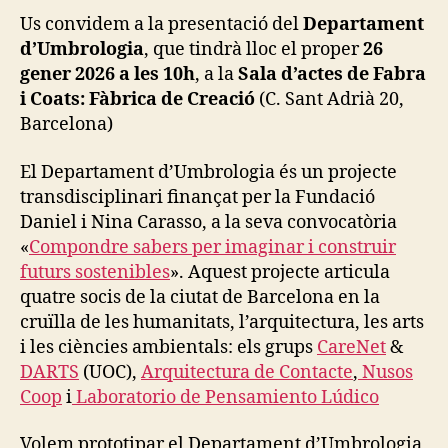
O
Us convidem a la presentació del
Departament
N
d’Umbrologia
, que tindrà lloc el proper
26
S
gener 2026 a les 10h
, a la
Sala d’actes de Fabra
E
C
i Coats: Fàbrica de Creació
(C. Sant Adrià 20,
O
Barcelona)
L
O
G
El Departament d’Umbrologia és un projecte
I
E
transdisciplinari finançat per la Fundació
S
Daniel i Nina Carasso, a la seva convocatòria
E
«
Compondre sabers per imaginar i construir
C
O
futurs sostenibles
». Aquest projecte articula
L
quatre socis de la ciutat de Barcelona en la
O
G
cruïlla de les humanitats, l’arquitectura, les arts
I
i les ciències ambientals: els grups
CareNet
&
E
DARTS
(UOC),
Arquitectura de Contacte
,
Nusos
S
O
Coop
i
Laboratorio de Pensamiento Lúdico
F
S
U
Volem prototipar el Departament d’Umbrologia