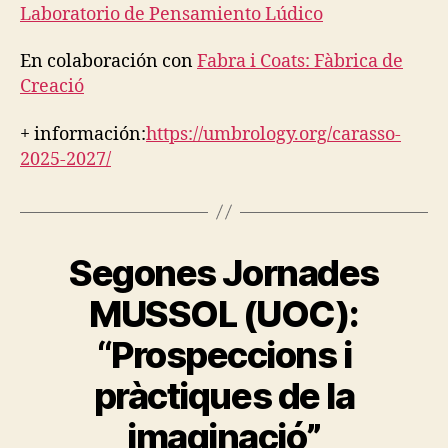
Laboratorio de Pensamiento Lúdico
En colaboración con
Fabra i Coats: Fàbrica de
Creació
+ información:
https://umbrology.org/carasso-
2025-2027/
Segones Jornades
Categories
C
A
R
MUSSOL (UOC):
I
N
“Prospeccions i
G
I
N
pràctiques de la
B
F
y
R
imaginació”
A
t