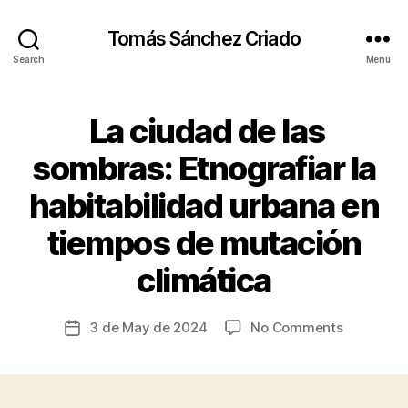
Tomás Sánchez Criado
Search
Menu
La ciudad de las
Categories
A
R
T
sombras: Etnografiar la
A
T
habitabilidad urbana en
M
O
tiempos de mutación
S
B
P
y
H
climática
t
E
R
s
E
c
Post
on
3 de May de 2024
No Comments
Post
C
ri
author
La
date
A
a
R
ciudad
d
I
de
N
o
las