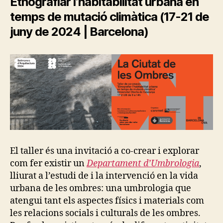
Etnografiar l’habitabilitat urbana en
C
A
temps de mutació climàtica (17-21 de
R
E
juny de 2024 | Barcelona)
P
R
A
C
T
I
C
E
S
P
O
LI
T
I
El taller és una invitació a co-crear i explorar
C
com fer existir un
Departament d’Umbrologia
,
S
A
lliurat a l’estudi de i la intervenció en la vida
N
urbana de les ombres: una umbrologia que
D
E
atengui tant els aspectes físics i materials com
C
les relacions socials i culturals de les ombres.
O