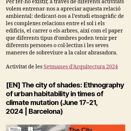
N
Per fer-ho existir, a través de diferents activitats
O
volem entrenar-nos a apreciar aquesta relació
M
Y
ambiental: dedicant-nos a l’estudi etnogràfic de
O
les complexes relacions entre el sol i els
F
edificis, el carrer o els arbres, així com el paper
C
A
que diferents tipus d’ombres poden tenir per
R
diferents persones o col·lectius i les seves
E
maneres de sobreviure a la calor abrasadora.
R
E
-
Activitat de les
Setmanes d’Arquitectura 2024
L
E
A
R
[EN] The city of shades: Ethnography
N
I
of urban habitability in times of
N
climate mutation (June 17-21,
G
D
2024 | Barcelona)
E
S
I
G