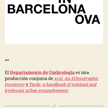
**
El
Departamento de Umbrología
es una
producción conjunta de
xcol. An Ethnographic
Inventory
y
Tarde, a handbook of minimal and
irrelevant urban entanglements