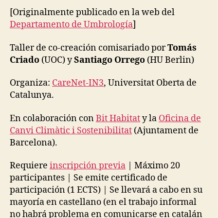
G
sombras:
I
[Originalmente publicado en la web del
N
Etnografi
Departamento de Umbrología
]
F
la
R
habitabili
A
Taller de co-creación comisariado por
Tomás
S
urbana
Criado
(UOC) y
Santiago Orrego
(HU Berlin)
T
en
R
tiempos
U
Organiza:
CareNet-IN3
, Universitat Oberta de
C
de
T
Catalunya.
mutación
U
climática
R
En colaboración con
Bit Habitat
y la
Oficina de
E
S
Canvi Climàtic i Sostenibilitat
(Ajuntament de
E
Barcelona).
C
O
L
Requiere
inscripción previa
| Máximo 20
O
participantes | Se emite certificado de
G
I
participación (1 ECTS) | Se llevará a cabo en su
E
mayoría en castellano (en el trabajo informal
S
no habrá problema en comunicarse en catalán
E