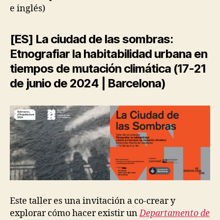
C
e inglés)
O
L
O
[ES] La ciudad de las sombras:
G
I
Etnografiar la habitabilidad urbana en
E
S
tiempos de mutación climática (17-21
O
F
de junio de 2024 | Barcelona)
S
U
P
P
O
R
T
E
V
E
N
T
S
Este taller es una invitación a co-crear y
H
E
explorar cómo hacer existir un
Departamento de