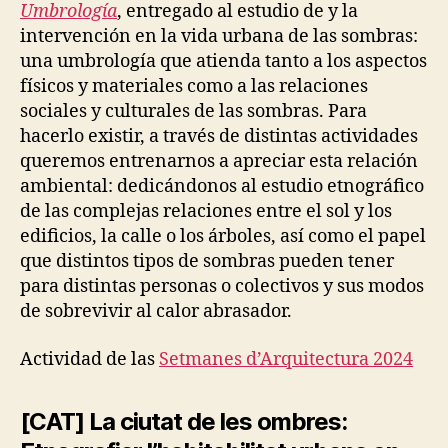
A
Umbrología
, entregado al estudio de y la
T
intervención en la vida urbana de las sombras:
A
N
una umbrología que atienda tanto a los aspectos
D
físicos y materiales como a las relaciones
S
H
sociales y culturales de las sombras. Para
A
hacerlo existir, a través de distintas actividades
D
E
queremos entrenarnos a apreciar esta relación
O
ambiental: dedicándonos al estudio etnográfico
B
de las complejas relaciones entre el sol y los
J
E
edificios, la calle o los árboles, así como el papel
C
que distintos tipos de sombras pueden tener
T
S
para distintas personas o colectivos y sus modos
O
de sobrevivir al calor abrasador.
F
C
A
Actividad de las
Setmanes d’Arquitectura 2024
R
E
A
N
[CAT] La ciutat de les ombres:
D