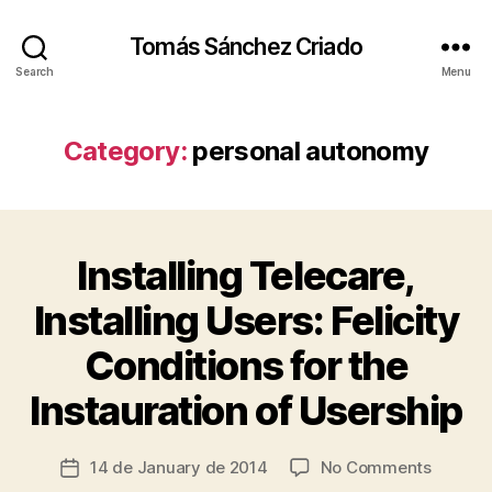
Tomás Sánchez Criado
Search
Menu
Category:
personal autonomy
Installing Telecare,
Categories
C
A
R
Installing Users: Felicity
I
N
Conditions for the
G
B
I
y
N
Instauration of Usership
t
F
s
R
A
c
Post
on
14 de January de 2014
No Comments
Post
S
ri
author
T
Installi