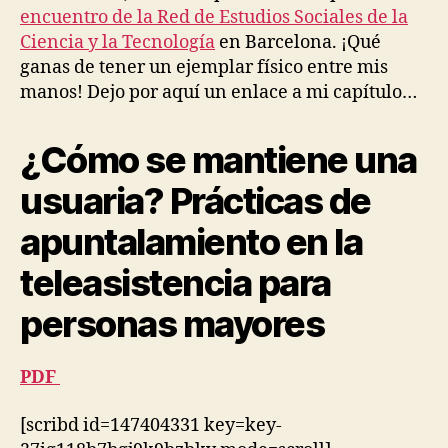
A
encuentro de la Red de Estudios Sociales de la
I
D
C
Ciencia y la Tecnología
en Barcelona. ¡Qué
P
E
A
ganas de tener un ejemplar físico entre mis
S
R
manos! Dejo por aquí un enlace a mi capítulo…
O
T
L
I
D
C
E
I
¿Cómo se mantiene una
R
P
P
A
usuaria? Prácticas de
E
T
O
O
P
apuntalamiento en la
R
L
Y
E
&
teleasistencia para
C
P
O
E
personas mayores
L
R
L
S
A
O
B
N
PDF
O
A
R
L
A
A
[scribd id=147404331 key=key-
T
U