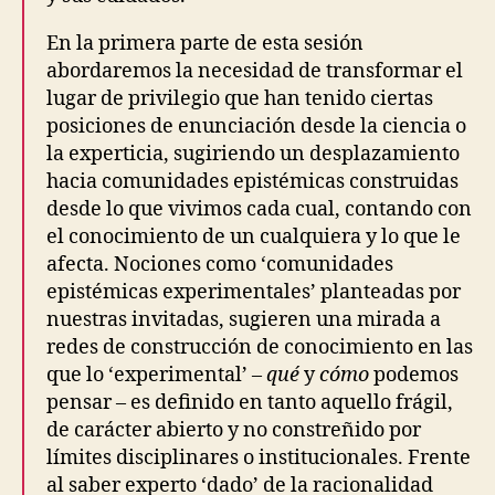
T
I
En la primera parte de esta sesión
V
E
abordaremos la necesidad de transformar el
D
lugar de privilegio que han tenido ciertas
E
posiciones de enunciación desde la ciencia o
S
I
la experticia, sugiriendo un desplazamiento
G
hacia comunidades epistémicas construidas
N
O
desde lo que vivimos cada cual, contando con
F
el conocimiento de un cualquiera y lo que le
C
A
afecta. Nociones como ‘comunidades
R
epistémicas experimentales’ planteadas por
E
I
nuestras invitadas, sugieren una mirada a
N
redes de construcción de conocimiento en las
F
R
que lo ‘experimental’ –
qué
y
cómo
podemos
A
pensar – es definido en tanto aquello frágil,
S
T
de carácter abierto y no constreñido por
R
límites disciplinares o institucionales. Frente
U
C
al saber experto ‘dado’ de la racionalidad