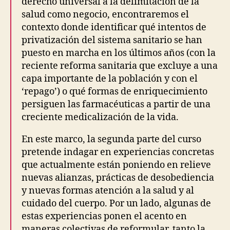
derecho universal a la delimitación de la
I
S
salud como negocio, encontraremos el
I
contexto donde identificar qué intentos de
O
N
privatización del sistema sanitario se han
O
puesto en marcha en los últimos años (con la
F
L
reciente reforma sanitaria que excluye a una
A
capa importante de la población y con el
B
O
‘repago’) o qué formas de enriquecimiento
U
persiguen las farmacéuticas a partir de una
R
creciente medicalización de la vida.
I
N
D
En este marco, la segunda parte del curso
E
pretende indagar en experiencias concretas
P
E
que actualmente están poniendo en relieve
N
nuevas alianzas, prácticas de desobediencia
D
E
y nuevas formas atención a la salud y al
N
cuidado del cuerpo. Por un lado, algunas de
T
-
estas experiencias ponen el acento en
L
maneras colectivas de reformular, tanto la