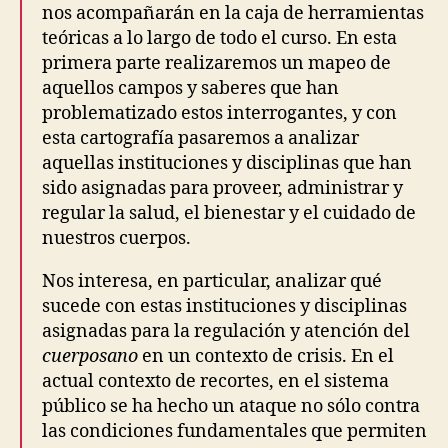
V
nos acompañarán en la caja de herramientas
E
N
teóricas a lo largo de todo el curso. En esta
T
primera parte realizaremos un mapeo de
S
aquellos campos y saberes que han
F
U
problematizado estos interrogantes, y con
N
esta cartografía pasaremos a analizar
C
aquellas instituciones y disciplinas que han
T
I
sido asignadas para proveer, administrar y
O
regular la salud, el bienestar y el cuidado de
N
A
nuestros cuerpos.
L
D
Nos interesa, en particular, analizar qué
I
V
sucede con estas instituciones y disciplinas
E
asignadas para la regulación y atención del
R
S
cuerpo
sano
en un contexto de crisis. En el
I
actual contexto de recortes, en el sistema
T
Y
público se ha hecho un ataque no sólo contra
&
las condiciones fundamentales que permiten
D