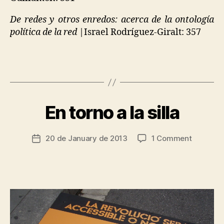
O
N
De redes y otros enredos: acerca de la ontología
política de la red
|Israel Rodríguez-Giralt: 357
B
y
En torno a la silla
Categories
A
t
C
s
C
E
c
Post
on
20 de January de 2013
1 Comment
Post
S
ri
author
En
S
date
a
I
torno
d
B
a
I
o
la
L
I
silla
T
Y
C