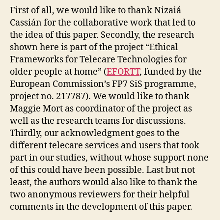
A
First of all, we would like to thank Nizaiá
L
Cassián for the collaborative work that led to
M
A
the idea of this paper. Secondly, the research
I
shown here is part of the project “Ethical
N
T
Frameworks for Telecare Technologies for
E
older people at home” (
EFORTT
, funded by the
N
A
European Commission’s FP7 SiS programme,
N
project no. 217787). We would like to thank
C
E
Maggie Mort as coordinator of the project as
A
well as the research teams for discussions.
N
D
Thirdly, our acknowledgment goes to the
R
different telecare services and users that took
E
P
part in our studies, without whose support none
A
of this could have been possible. Last but not
I
R
least, the authors would also like to thank the
O
two anonymous reviewers for their helpful
L
comments in the development of this paper.
D
E