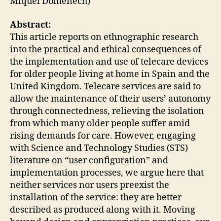
Miquel Domènech)
C
O
N
Abstract:
O
This article reports on ethnographic research
M
into the practical and ethical consequences of
Y
O
the implementation and use of telecare devices
F
for older people living at home in Spain and the
C
A
United Kingdom. Telecare services are said to
R
allow the maintenance of their users’ autonomy
E
through connectedness, relieving the isolation
G
E
from which many older people suffer amid
N
rising demands for care. However, engaging
D
E
with Science and Technology Studies (STS)
R
literature on “user configuration” and
E
D
implementation processes, we argue here that
D
neither services nor users preexist the
I
V
installation of the service: they are better
I
described as produced along with it. Moving
S
I