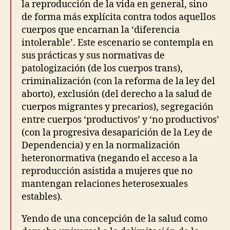
I
la reproducción de la vida en general, sino
S
de forma más explícita contra todos aquellos
A
B
cuerpos que encarnan la ‘diferencia
I
intolerable’. Este escenario se contempla en
L
I
sus prácticas y sus normativas de
T
patologización (de los cuerpos trans),
Y
R
criminalización (con la reforma de la ley del
I
aborto), exclusión (del derecho a la salud de
G
cuerpos migrantes y precarios), segregación
H
T
entre cuerpos ‘productivos’ y ‘no productivos’
S
(con la progresiva desaparición de la Ley de
G
E
Dependencia) y en la normalización
N
heteronormativa (negando el acceso a la
D
reproducción asistida a mujeres que no
E
R
mantengan relaciones heterosexuales
E
estables).
D
D
I
Yendo de una concepción de la salud como
V