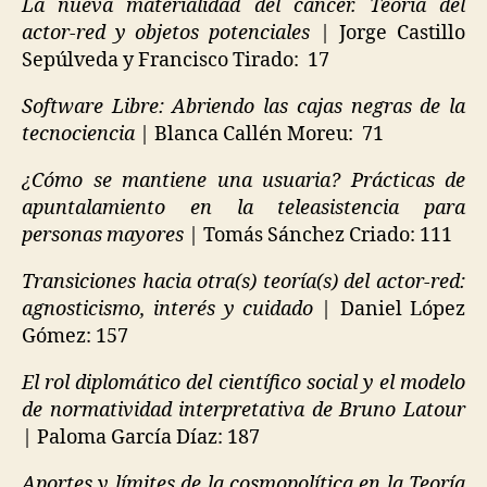
La nueva materialidad del cáncer. Teoría del
&
R
actor-red y objetos potenciales
| Jorge Castillo
L
E
O
S
Sepúlveda y Francisco Tirado: 17
C
P
A
E
Software Libre: Abriendo las cajas negras de la
T
R
I
tecnociencia
| Blanca Callén Moreu: 71
S
O
O
N
N
¿Cómo se mantiene una usuaria? Prácticas de
S
A
apuntalamiento en la teleasistencia para
O
L
C
A
personas mayores
| Tomás Sánchez Criado: 111
I
U
A
T
Transiciones hacia otra(s) teoría(s) del actor-red:
L
O
I
N
agnosticismo, interés y cuidado
| Daniel López
T
O
Gómez: 157
Y
M
&
Y
I
P
El rol diplomático del científico social y el modelo
S
U
de normatividad interpretativa de Bruno Latour
O
B
L
| Paloma García Díaz: 187
L
A
I
T
C
Aportes y límites de la cosmopolítica en la Teoría
I