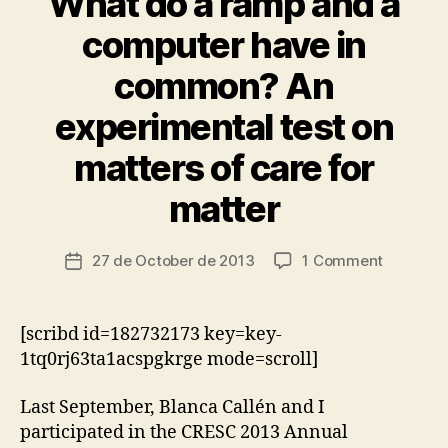
What do a ramp and a
C
C
computer have in
E
S
common? An
S
I
B
experimental test on
I
L
matters of care for
B
I
T
y
matter
Y
t
C
s
A
c
Post
R
on
27 de October de 2013
1 Comment
Post
I
ri
author
What
date
N
a
do
G
d
I
a
[scribd id=182732173 key=key-
o
N
ramp
F
1tq0rj63ta1acspgkrge mode=scroll]
and
R
A
a
Last September, Blanca Callén and I
S
compute
T
participated in the CRESC 2013 Annual
have
R