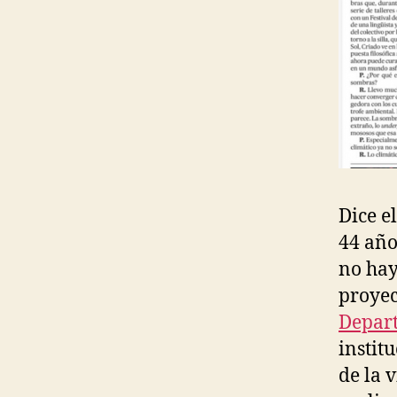
H
A
D
E
P
R
E
S
S
R
E
L
E
Dice e
A
44 año
S
E
no hay
S
proyec
U
R
Depar
B
instit
A
N
de la 
A