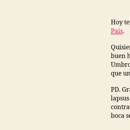
F
R
A
S
Hoy te
T
R
País
.
U
C
T
Quisie
U
R
buen h
E
Umbrol
S
que un
E
C
O
PD. Gr
L
O
lapsus
G
I
contrar
E
boca s
S
E
C