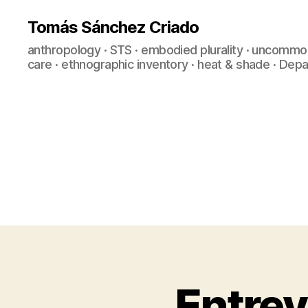
Tomás Sánchez Criado
anthropology · STS · embodied plurality · uncommo
care · ethnographic inventory · heat & shade · De
Entrev
C
Categories
A