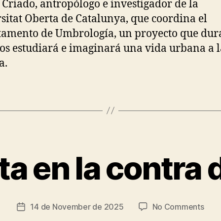
Criado, antropólogo e investigador de la
sitat Oberta de Catalunya, que coordina el
amento de Umbrología, un proyecto que dur
os estudiará e imaginará una vida urbana a l
a.
B
ta en la contra d
y
t
s
c
Post
on
14 de November de 2025
No Comments
Post
ri
author
Entr
date