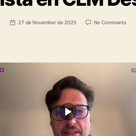
t
s
c
Post
on
27 de November de 2025
No Comments
Post
ri
author
Entr
date
a
en
d
CLM
o
Desp