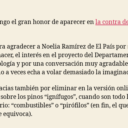
a
en
d
la
o
cont
ngo el gran honor de aparecer en
la contra d
de
El
País
ra agradecer a Noelia Ramírez de El País por 
acer, el interés en el proyecto del Departame
ogía y por una conversación muy agradable,
o a veces echa a volar demasiado la imagina
acias también por eliminar en la versión onli
 sobre los pinos “ignífugos”, cuando son todo 
io: “combustibles” o “pirófilos” (en fin, el qu
e equivoca).