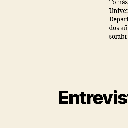
Tomás 
Univer
Depart
dos añ
sombr
Entrevis
C
Categories
A
R
I
N
G
I
N