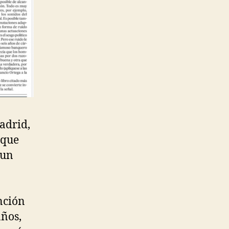
adrid,
 que
 un
ención
años,