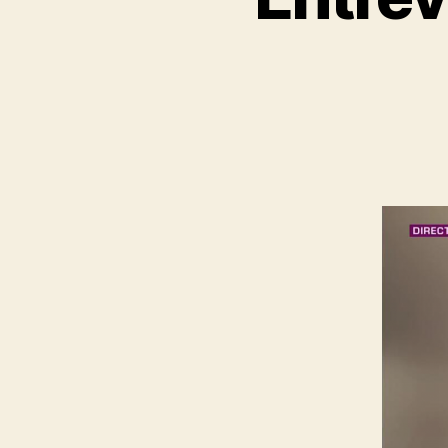
R
I
N
G
I
N
F
R
A
S
T
R
U
C
T
U
R
E
S
H
E
A
T
A