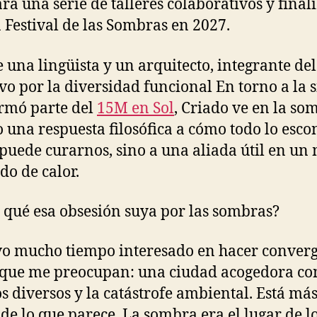
ará una serie de talleres colaborativos y final
 Festival de las Sombras en 2027.
e una lingüista y un arquitecto, integrante del
ivo por la diversidad funcional En torno a la s
rmó parte del
15M en Sol
, Criado ve en la so
o una respuesta filosófica a cómo todo lo esc
puede curarnos, sino a una aliada útil en u
do de calor.
 qué esa obsesión suya por las sombras?
o mucho tiempo interesado en hacer converg
que me preocupan: una ciudad acogedora con
s diversos y la catástrofe ambiental. Está má
 de lo que parece. La sombra era el lugar de lo