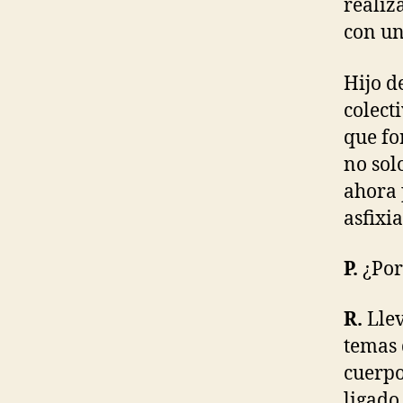
N
realiz
D
con un
P
E
R
Hijo d
S
O
colect
N
A
que fo
L
no sol
D
E
ahora 
V
I
asfixia
C
E
S
P.
¿Por
R.
Llev
temas 
cuerpo
ligado