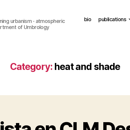
bio
publications
ning urbanism · atmospheric
partment of Umbrology
Category:
heat and shade
B
ista en CLM De
y