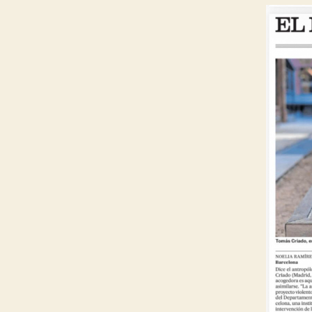
O
L
O
G
I
E
S
O
F
S
U
P
P
O
R
T
H
E
A
T
A
N
D
S