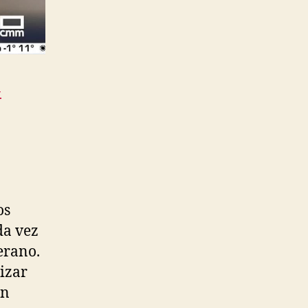
-
os
da vez
erano.
izar
on