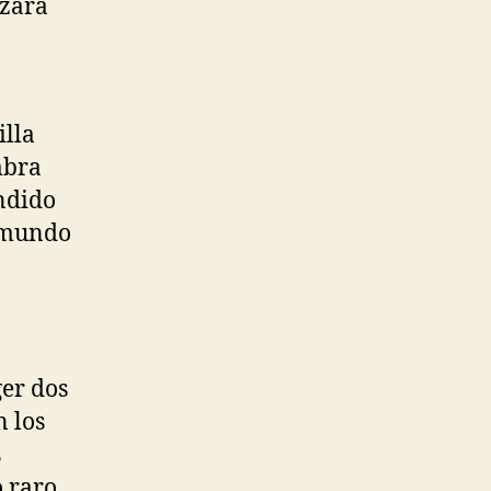
izará
illa
mbra
ondido
n mundo
er dos
 los
s
 raro,