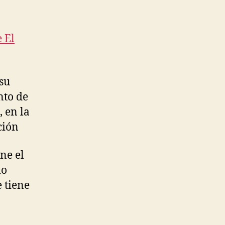
ra
e El
su
nto de
 en la
ción
ne el
lo
e tiene