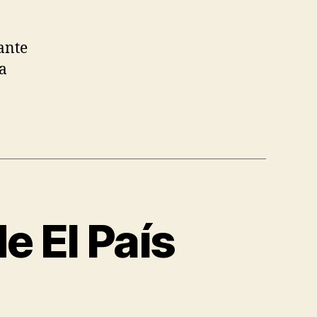
ante
a
e El País
evista