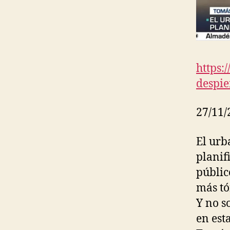
N
D
S
H
A
D
E
https:
P
R
despie
E
S
S
27/11/
R
E
L
El urb
E
A
planif
S
públic
E
S
más tó
Y no s
en est